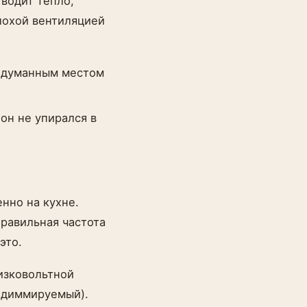
водит тепло,
лохой вентиляцией
одуманным местом
он не упирался в
нно на кухне.
равильная частота
это.
изковольтной
о диммируемый).