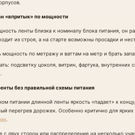
орпусов.
ан «впритык» по мощности
ность ленты близка к номиналу блока питания, он ра
ходит из строя, а на старте возможны просадки и нес
ь мощность по метражу и ваттам на метр и брать зап
ать: подсветку цоколя, витрин, фартука, внутренних 
.
ленты без правильной схемы питания
ом питании длинной ленты яркость «падает» к концу
ый перегрев дорожек. Особенно критично для ярких
ми
.
е с двух сторон или распределение на несколько уча