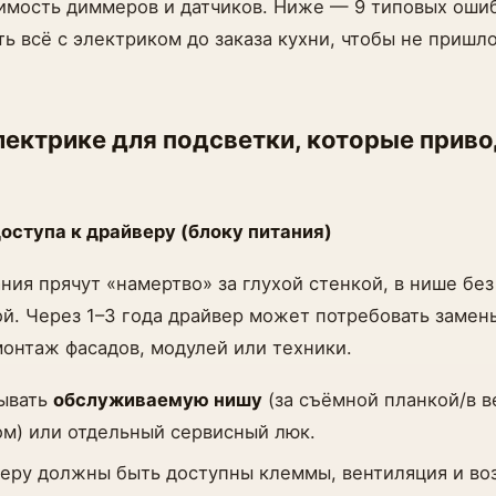
имость диммеров и датчиков. Ниже — 9 типовых оши
ть всё с электриком до заказа кухни, чтобы не пришл
лектрике для подсветки, которые приво
доступа к драйверу (блоку питания)
ния прячут «намертво» за глухой стенкой, в нише без
й. Через 1–3 года драйвер может потребовать замены
онтаж фасадов, модулей или техники.
дывать
обслуживаемую нишу
(за съёмной планкой/в в
ом) или отдельный сервисный люк.
веру должны быть доступны клеммы, вентиляция и в