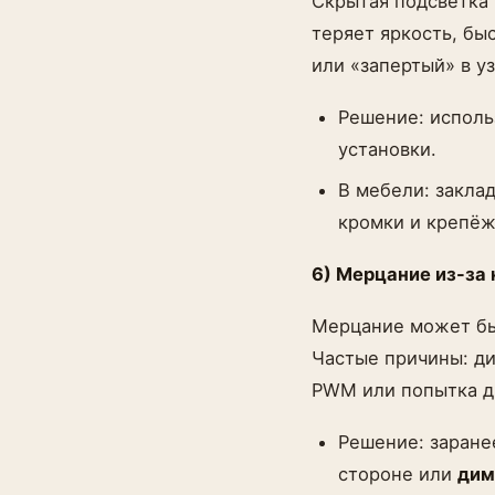
Скрытая подсветка 
теряет яркость, бы
или «запертый» в у
Решение: испол
установки.
В мебели: закла
кромки и крепёж
6) Мерцание из-за
Мерцание может быт
Частые причины: ди
PWM или попытка д
Решение: заране
стороне или
дим