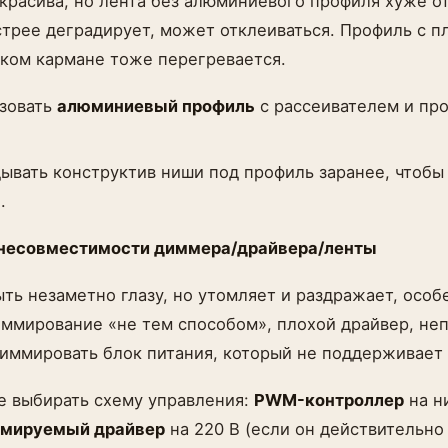
красива, но лента без алюминиевого профиля хуже от
стрее деградирует, может отклеиваться. Профиль с п
зком кармане тоже перегревается.
ьзовать
алюминиевый профиль
с рассеивателем и пр
дывать конструктив ниши под профиль заранее, чтобы 
.
 несовместимости диммера/драйвера/ленты
ь незаметно глазу, но утомляет и раздражает, особе
ммирование «не тем способом», плохой драйвер, неп
иммировать блок питания, который не поддерживает 
е выбирать схему управления:
PWM-контроллер
на н
мируемый драйвер
на 220 В (если он действительн