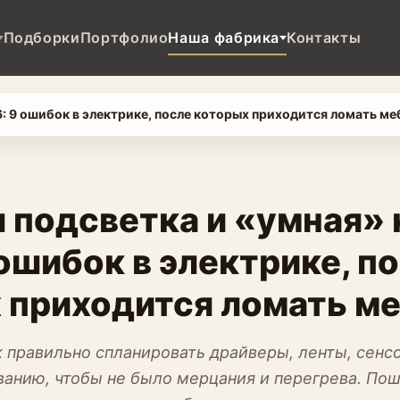
Подборки
Портфолио
Наша фабрика
Контакты
: 9 ошибок в электрике, после которых приходится ломать ме
 подсветка и «умная» 
ошибок в электрике, п
 приходится ломать м
к правильно спланировать драйверы, ленты, сенс
ванию, чтобы не было мерцания и перегрева. По