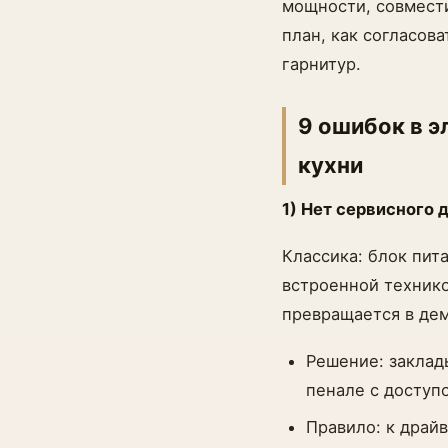
мощности, совмест
план, как согласова
гарнитур.
9 ошибок в э
кухни
1) Нет сервисного 
Классика: блок пита
встроенной технико
превращается в дем
Решение: закла
пенале с доступ
Правило: к драй