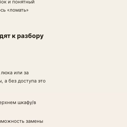
бок и понятный
ось «ломать»
дят к разбору
 люка или за
, а без доступа это
ерхнем шкафу/в
озможность замены