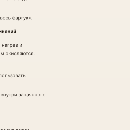
весь фартук».
инений
 нагрев и
ем окисляются,
пользовать
«внутри запаянного