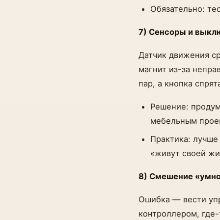
Обязательно: те
7) Сенсоры и выкл
Датчик движения ср
магнит из-за непра
пар, а кнопка спрят
Решение: проду
мебельным проек
Практика: лучше
«живут своей жи
8) Смешение «умно
Ошибка — вести упр
контроллером, где-