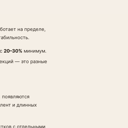
ботает на пределе,
табильность.
ас
20–30%
минимум.
секций — это разные
, появляются
 лент и длинных
стков с отдельными