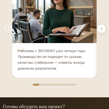
Елена Соколова
Ан
Работаем с ЭКОЛЮКС уже четыре года.
Сде
ДИЗАЙНЕР ИНТЕРЬЕРОВ
ЧАС
Производство не подводит по срокам,
Мен
качество стабильное — клиенты всегда
мон
довольны результатом.
иде
Готовы обсудить ваш проект?