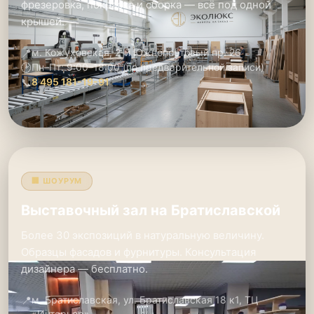
фрезеровка, покраска и сборка — всё под одной
крышей.
📍
м. Кожуховская, 2-й Южнопортовый пр. 26
🕑
Пн–Пт: 9:00–18:00 (по предварительной записи)
📞
8 495 181-19-91
🏢 ШОУРУМ
Выставочный зал на Братиславской
Более 30 экспозиций в натуральную величину.
Образцы фасадов и фурнитуры. Консультация
дизайнера — бесплатно.
📍
м. Братиславская, ул. Братиславская 18 к1, ТЦ
«Интерьер»