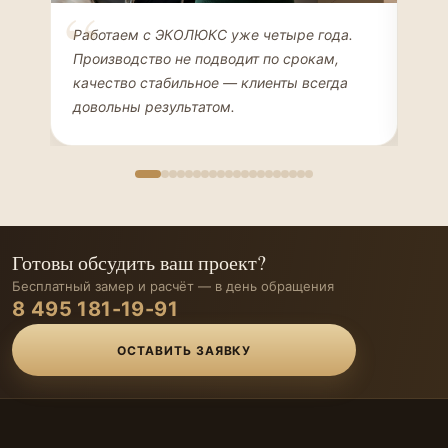
Елена Соколова
Ан
Работаем с ЭКОЛЮКС уже четыре года.
Сде
ДИЗАЙНЕР ИНТЕРЬЕРОВ
ЧАС
Производство не подводит по срокам,
Мен
качество стабильное — клиенты всегда
мон
довольны результатом.
иде
Готовы обсудить ваш проект?
Бесплатный замер и расчёт — в день обращения
8 495 181-19-91
ОСТАВИТЬ ЗАЯВКУ