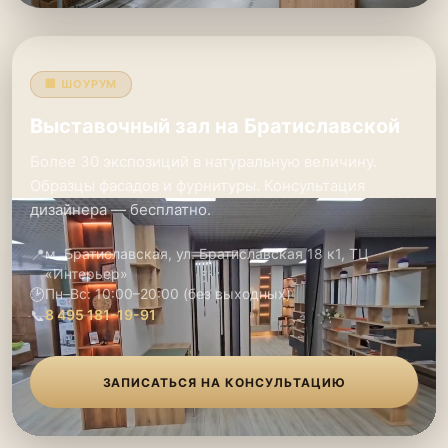
🏢 ШОУРУМ
Выставочный зал на Братиславской
Более 30 экспозиций в натуральную величину.
Образцы фасадов и фурнитуры. Консультация
дизайнера — бесплатно.
📍
м. Братиславская, ул. Братиславская 18 к1, ТЦ
«Интерьер»
🕑
Пн–Вс: 10:00–20:00 (без выходных)
📞
8 495 181-19-91
ЗАПИСАТЬСЯ НА КОНСУЛЬТАЦИЮ