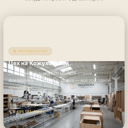
🏭 ПРОИЗВОДСТВО
Цех на Кожуховской
Собственный завод 500 м². ЧПУ-станки,
фрезеровка, покраска и сборка — всё под одной
крышей.
📍
м. Кожуховская, 2-й Южнопортовый пр. 26
🕑
Пн–Пт: 9:00–18:00 (по предварительной записи)
📞
8 495 181-19-91