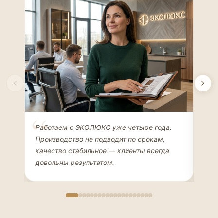
Елена Соколова
Ан
Работаем с ЭКОЛЮКС уже четыре года.
Сде
ДИЗАЙНЕР ИНТЕРЬЕРОВ
ЧАС
Производство не подводит по срокам,
Мен
качество стабильное — клиенты всегда
мон
довольны результатом.
иде