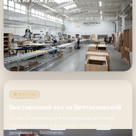
Цех на Кожуховской
Собственный завод 500 м². ЧПУ-станки,
фрезеровка, покраска и сборка — всё под одной
крышей.
📍
м. Кожуховская, 2-й Южнопортовый пр. 26
🕑
Пн–Пт: 9:00–18:00 (по предварительной записи)
📞
8 495 181-19-91
🏢 ШОУРУМ
Выставочный зал на Братиславской
Более 30 экспозиций в натуральную величину.
Образцы фасадов и фурнитуры. Консультация
дизайнера — бесплатно.