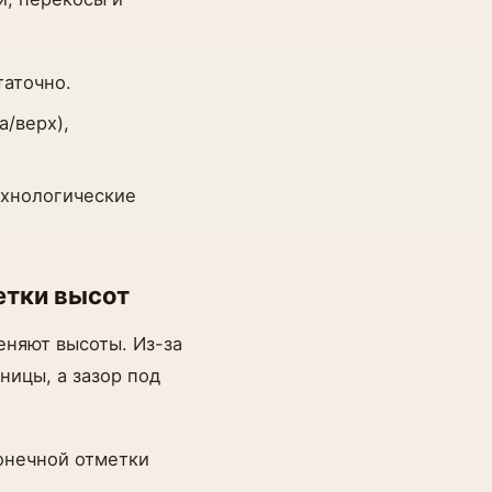
таточно.
а/верх),
ехнологические
етки высот
еняют высоты. Из-за
ницы, а зазор под
онечной отметки