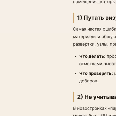
помещения, которы
1) Путать ви
Самая частая ошибк
материалы и общую 
развёртки, узлы, п
Что делать:
прос
отметками высот
Что проверять:
ш
доборов.
2) Не учитыв
В новостройках «па
может быть 88° или