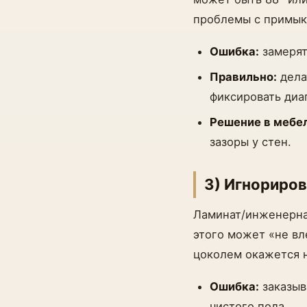
проблемы с примык
Ошибка:
замерять
Правильно:
дела
фиксировать диа
Решение в мебе
зазоры у стен.
3) Игнориро
Ламинат/инженерная
этого может «не вл
цоколем окажется 
Ошибка:
заказыв
чистого пола.