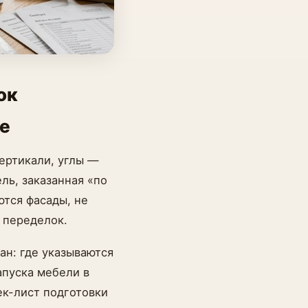
ок
ке
ертикали, углы —
ль, заказанная «по
ются фасады, не
 переделок.
ан: где указываются
апуска мебели в
ек-лист подготовки