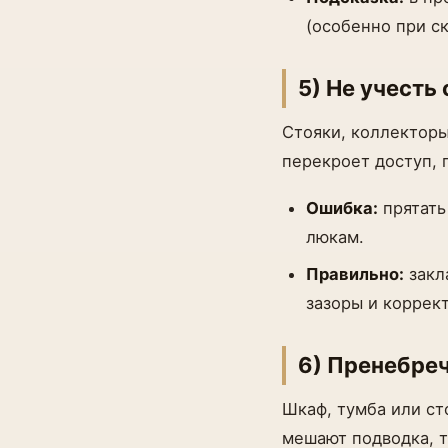
(особенно при с
5) Не учесть
Стояки, коллекторы
перекроет доступ, 
Ошибка:
прятать
люкам.
Правильно:
закл
зазоры и коррек
6) Пренебреч
Шкаф, тумба или с
мешают подводка, т