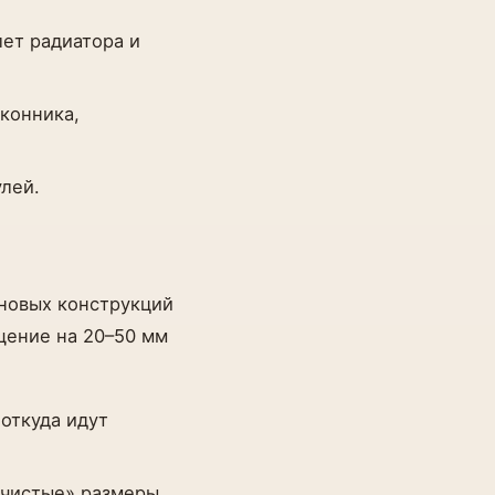
лет радиатора и
оконника,
лей.
рновых конструкций
ещение на 20–50 мм
откуда идут
«чистые» размеры