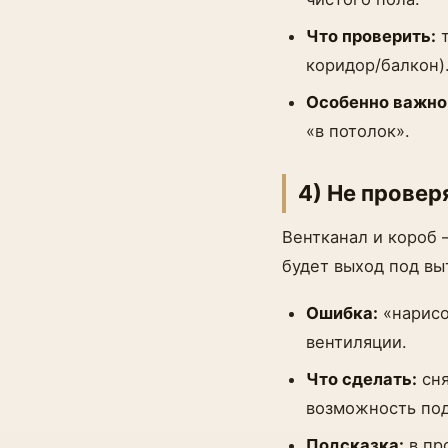
Что проверить:
т
коридор/балкон)
Особенно важно
«в потолок».
4) Не провер
Вентканал и короб 
будет выход под вы
Ошибка:
«нарисо
вентиляции.
Что сделать:
сня
возможность под
Подсказка:
в пр