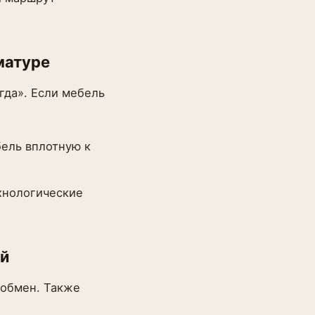
рматуре
гда». Если мебель
бель вплотную к
хнологические
ей
ообмен. Также