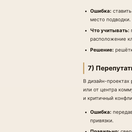
Ошибка:
ставить
место подводки.
Что учитывать:
г
расположение кл
Решение:
решётк
7) Перепутат
В дизайн-проектах 
или от центра комм
и критичный конфли
Ошибка:
передав
привязки.
Правильно:
свер