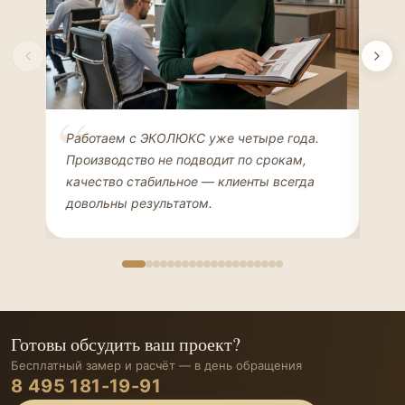
Елена Соколова
Ан
Работаем с ЭКОЛЮКС уже четыре года.
Сде
ДИЗАЙНЕР ИНТЕРЬЕРОВ
ЧАС
Производство не подводит по срокам,
Мен
качество стабильное — клиенты всегда
мон
довольны результатом.
иде
Готовы обсудить ваш проект?
Бесплатный замер и расчёт — в день обращения
8 495 181-19-91