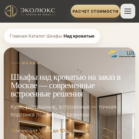
РАСЧЕТ СТОИМОСТИ
Главная
›
Каталог
›
Шкафы
›
Над кроватью
ШКАФЫ
Шкафы над кроватью на заказ в
Москве — современные
встроенные решения
Купе, распашные, встроенные — точная
подгонка под любые размеры
14
от 15
до 10
проектов
дней
лет гарантии