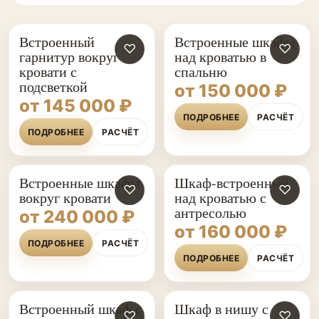
Встроенный
Встроенные шкафы
♡
♡
гарнитур вокруг
над кроватью в
кровати с
спальню
подсветкой
от 150 000 ₽
от 145 000 ₽
ПОДРОБНЕЕ
РАСЧЁТ
ПОДРОБНЕЕ
РАСЧЁТ
Встроенные шкафы
Шкаф-встроенный
♡
♡
вокруг кровати
над кроватью с
антресолью
от 240 000 ₽
от 160 000 ₽
ПОДРОБНЕЕ
РАСЧЁТ
ПОДРОБНЕЕ
РАСЧЁТ
Встроенный шкаф с
Шкаф в нишу с
♡
♡