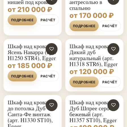
нишей под кровать
антресолью в
спальню
от 210 000 ₽
от 170 000 ₽
ПОДРОБНЕЕ
РАСЧЁТ
ПОДРОБНЕЕ
РАСЧЁТ
Шкаф над кроватью
Шкаф над кроватью
♡
♡
Ясень Наварра (арт.
Дикий дуб
H1250 STR4), Egger
натуральный (арт.
H1318 STR6), Egger
от 185 000 ₽
от 120 000 ₽
ПОДРОБНЕЕ
РАСЧЁТ
ПОДРОБНЕЕ
РАСЧЁТ
Шкаф над кроватью
Шкаф над кроватью
♡
♡
до потолка Дуб
Дуб Шпрее серо-
Санта-Фе винтаж
бежевый (арт.
(арт. H1330 ST10),
H1357 ST10), Egger
Egger