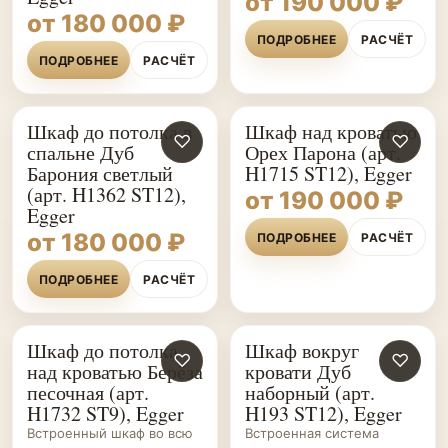
от 190 000 ₽
от 180 000 ₽
ПОДРОБНЕЕ
РАСЧЁТ
ПОДРОБНЕЕ
РАСЧЁТ
Шкаф до потолка в
Шкаф над кроватью
♡
♡
спальне Дуб
Орех Парона (арт.
Барония светлый
H1715 ST12), Egger
(арт. H1362 ST12),
от 190 000 ₽
Egger
от 180 000 ₽
ПОДРОБНЕЕ
РАСЧЁТ
ПОДРОБНЕЕ
РАСЧЁТ
Шкаф до потолка
Шкаф вокруг
ШКАФЫ НА ЗАКАЗ
♡
ШКАФЫ НА ЗАКАЗ
♡
над кроватью Берёза
кровати Дуб
песочная (арт.
наборный (арт.
H1732 ST9), Egger
H193 ST12), Egger
Встроенный шкаф во всю
Встроенная система