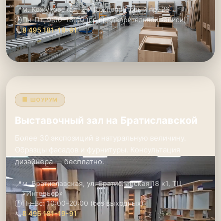
📍
м. Кожуховская, 2-й Южнопортовый пр. 26
🕑
Пн–Пт: 9:00–18:00 (по предварительной записи)
📞
8 495 181-19-91
🏢 ШОУРУМ
Выставочный зал на Братиславской
Более 30 экспозиций в натуральную величину.
Образцы фасадов и фурнитуры. Консультация
дизайнера — бесплатно.
📍
м. Братиславская, ул. Братиславская 18 к1, ТЦ
«Интерьер»
🕑
Пн–Вс: 10:00–20:00 (без выходных)
📞
8 495 181-19-91