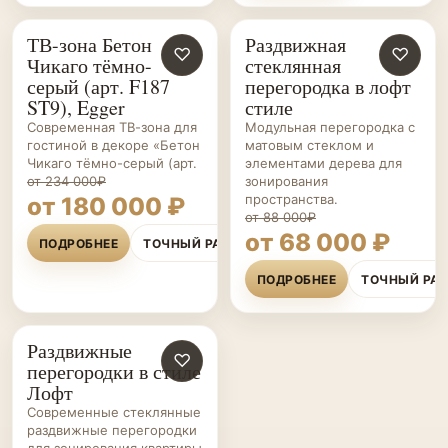
ТВ-зона Бетон
Раздвижная
ГОСТИНЫЕ НА ЗАКАЗ
♡
ПЕРЕГОРОДКИ НА ЗАКАЗ
♡
Чикаго тёмно-
стеклянная
серый (арт. F187
перегородка в лофт
ST9), Egger
стиле
Современная ТВ-зона для
Модульная перегородка с
гостиной в декоре «Бетон
матовым стеклом и
Чикаго тёмно-серый (арт.
элементами дерева для
от 234 000₽
зонирования
пространства.
от 180 000 ₽
от 88 000₽
от 68 000 ₽
ПОДРОБНЕЕ
ТОЧНЫЙ РАСЧЁТ
ПОДРОБНЕЕ
ТОЧНЫЙ РА
Раздвижные
ПЕРЕГОРОДКИ НА ЗАКАЗ
♡
перегородки в стиле
Лофт
Современные стеклянные
раздвижные перегородки