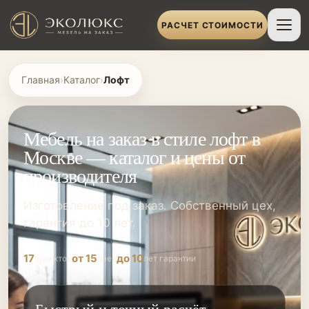
РАСЧЕТ СТОИМОСТИ
Главная
›
Каталог
›
Лофт
Мебель на заказ в стиле лофт в
Москве — каталог и цены от
производителя
Изготовление под заказ. Собственный цех,
гарантия до 10 лет.
17
от 15
до 10
проектов
дней
лет гарантии
Быстрый и точный расчёт