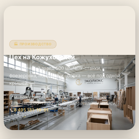
🏭 ПРОИЗВОДСТВО
Цех на Кожуховской
Собственный завод 500 м². ЧПУ-станки,
фрезеровка, покраска и сборка — всё под одной
крышей.
📍
м. Кожуховская, 2-й Южнопортовый пр. 26
🕑
Пн–Пт: 9:00–18:00 (по предварительной записи)
📞
8 495 181-19-91