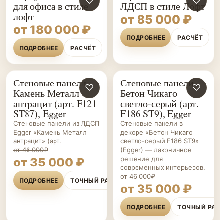
♡
♡
для офиса в стиле
ЛДСП в стиле Лофт
лофт
от 85 000 ₽
от 180 000 ₽
ПОДРОБНЕЕ
РАСЧЁТ
ПОДРОБНЕЕ
РАСЧЁТ
Стеновые панели
Стеновые панели
СТЕНОВЫЕ
♡
СТЕНОВЫЕ
♡
Камень Металл
Бетон Чикаго
ПАНЕЛИ НА ЗАКАЗ
ПАНЕЛИ НА ЗАКАЗ
антрацит (арт. F121
светло-серый (арт.
ST87), Egger
F186 ST9), Egger
Стеновые панели из ЛДСП
Стеновые панели в
Egger «Камень Металл
декоре «Бетон Чикаго
антрацит» (арт.
светло-серый F186 ST9»
от 46 000₽
(Egger) — лаконичное
решение для
от 35 000 ₽
современных интерьеров.
от 46 000₽
ПОДРОБНЕЕ
ТОЧНЫЙ РАСЧЁТ
от 35 000 ₽
ПОДРОБНЕЕ
ТОЧНЫЙ РА