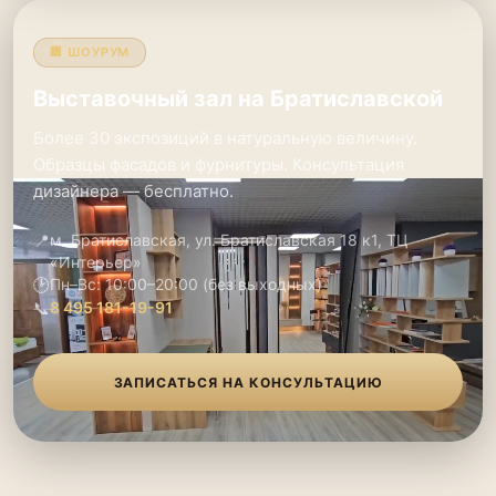
🏢 ШОУРУМ
Выставочный зал на Братиславской
Более 30 экспозиций в натуральную величину.
Образцы фасадов и фурнитуры. Консультация
дизайнера — бесплатно.
📍
м. Братиславская, ул. Братиславская 18 к1, ТЦ
«Интерьер»
🕑
Пн–Вс: 10:00–20:00 (без выходных)
📞
8 495 181-19-91
ЗАПИСАТЬСЯ НА КОНСУЛЬТАЦИЮ