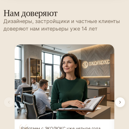
Нам доверяют
Дизайнеры, застройщики и частные клиенты
доверяют нам интерьеры уже 14 лет
Елена Соколова
Ан
Работаем с ЭКОЛЮКС уже четыре года.
Сде