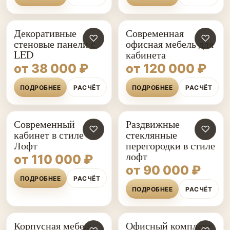
Декоративные
Современная
♡
♡
стеновые панели с
офисная мебель для
LED
кабинета
от 38 000 ₽
от 120 000 ₽
ПОДРОБНЕЕ
РАСЧЁТ
ПОДРОБНЕЕ
РАСЧЁТ
Современный
Раздвижные
♡
♡
кабинет в стиле
стеклянные
Лофт
перегородки в стиле
лофт
от 110 000 ₽
от 90 000 ₽
ПОДРОБНЕЕ
РАСЧЁТ
ПОДРОБНЕЕ
РАСЧЁТ
Корпусная мебель
Офисный комплект