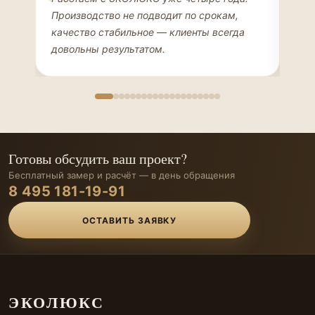
ДИЗАЙНЕР ИНТЕРЬЕРОВ
ЧАС
Производство не подводит по срокам,
Мен
качество стабильное — клиенты всегда
мон
довольны результатом.
иде
Готовы обсудить ваш проект?
Бесплатный замер и расчёт — в день обращения
8 495 181-19-91
ОСТАВИТЬ ЗАЯВКУ
ЭКОЛЮКС