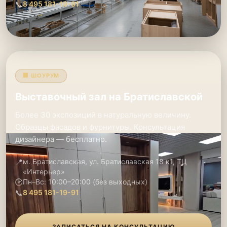
📞
8 495 181-19-91
🏢 ШОУРУМ
Выставочный зал на Братиславской
Более 30 экспозиций в натуральную величину.
Образцы фасадов и фурнитуры. Консультация
дизайнера — бесплатно.
📍
м. Братиславская, ул. Братиславская 18 к1, ТЦ
«Интерьер»
🕑
Пн–Вс: 10:00–20:00 (без выходных)
📞
8 495 181-19-91
ЗАПИСАТЬСЯ НА КОНСУЛЬТАЦИЮ