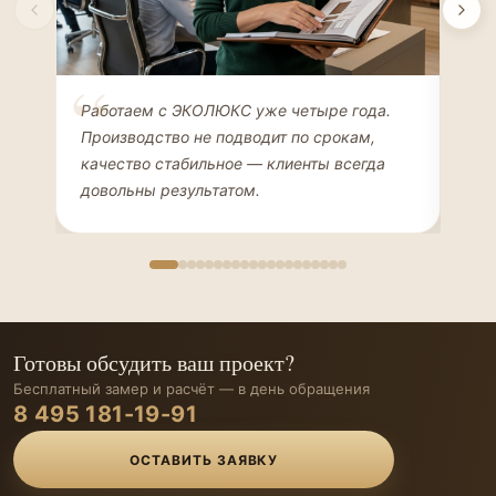
Елена Соколова
Ан
Работаем с ЭКОЛЮКС уже четыре года.
Сде
ДИЗАЙНЕР ИНТЕРЬЕРОВ
ЧАС
Производство не подводит по срокам,
Мен
качество стабильное — клиенты всегда
мон
довольны результатом.
иде
Готовы обсудить ваш проект?
Бесплатный замер и расчёт — в день обращения
8 495 181-19-91
ОСТАВИТЬ ЗАЯВКУ