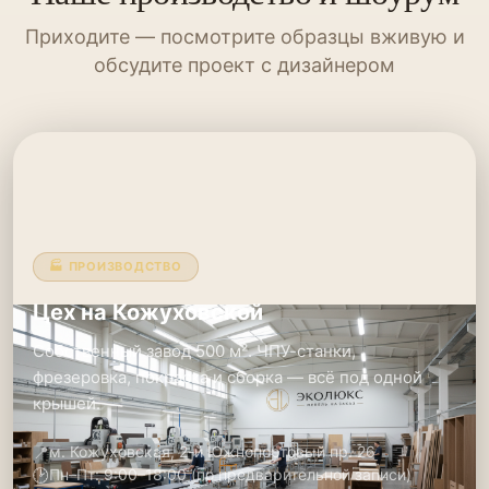
Приходите — посмотрите образцы вживую и
обсудите проект с дизайнером
🏭 ПРОИЗВОДСТВО
Цех на Кожуховской
Собственный завод 500 м². ЧПУ-станки,
фрезеровка, покраска и сборка — всё под одной
крышей.
📍
м. Кожуховская, 2-й Южнопортовый пр. 26
🕑
Пн–Пт: 9:00–18:00 (по предварительной записи)