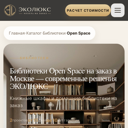
РАСЧЕТ СТОИМОСТИ
Главная
›
Каталог
›
Библиотеки
›
Open Space
БИБЛИОТЕКИ
Библиотеки Open Space на заказ в
Москве — современные решения
ЭКОЛЮКС
Книжные шкафы и домашние библиотеки на
заказ
2
от 15
до 10
проектов
дней
лет гарантии