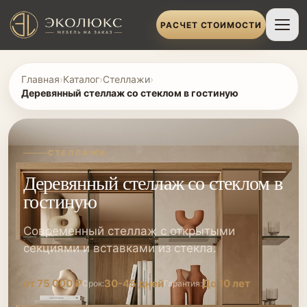
РАСЧЕТ СТОИМОСТИ
Главная
›
Каталог
›
Стеллажи
›
Деревянный стеллаж со стеклом в гостиную
СТЕЛЛАЖИ
Деревянный стеллаж со стеклом в
гостиную
Современный стеллаж с открытыми
секциями и вставками из стекла.
от 75 000 ₽
30-45 дней
До 10 лет
Срок:
Гарантия: