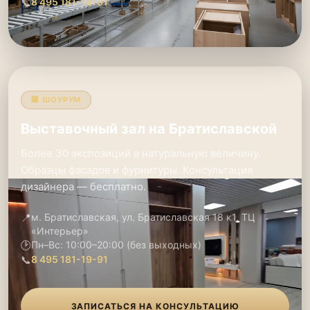
📞
8 495 181-19-91
🏢 ШОУРУМ
Выставочный зал на Братиславской
Более 30 экспозиций в натуральную величину.
Образцы фасадов и фурнитуры. Консультация
дизайнера — бесплатно.
📍
м. Братиславская, ул. Братиславская 18 к1, ТЦ
«Интерьер»
🕑
Пн–Вс: 10:00–20:00 (без выходных)
📞
8 495 181-19-91
ЗАПИСАТЬСЯ НА КОНСУЛЬТАЦИЮ