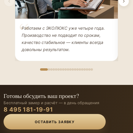
Елена Соколова
Ан
Работаем с ЭКОЛЮКС уже четыре года.
Сде
ДИЗАЙНЕР ИНТЕРЬЕРОВ
ЧАС
Производство не подводит по срокам,
Мен
качество стабильное — клиенты всегда
мон
довольны результатом.
иде
Готовы обсудить ваш проект?
Бесплатный замер и расчёт — в день обращения
8 495 181-19-91
ОСТАВИТЬ ЗАЯВКУ