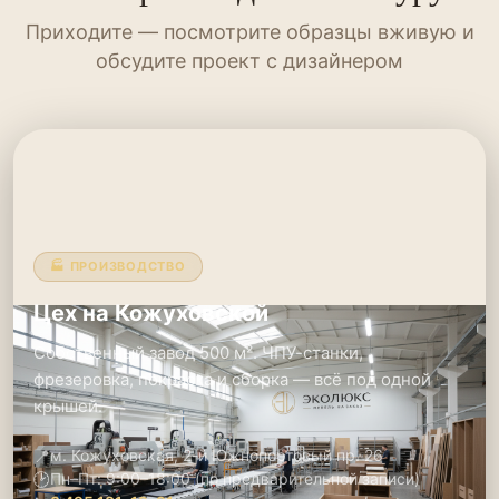
Приходите — посмотрите образцы вживую и
обсудите проект с дизайнером
🏭 ПРОИЗВОДСТВО
Цех на Кожуховской
Собственный завод 500 м². ЧПУ-станки,
фрезеровка, покраска и сборка — всё под одной
крышей.
📍
м. Кожуховская, 2-й Южнопортовый пр. 26
🕑
Пн–Пт: 9:00–18:00 (по предварительной записи)