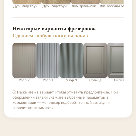
Дуб Гладстоун песочный
Дуб Гладстоун серо-бежевый
Дуб Орлеанский песочно-бежевый
Вяз Тоссини белый
Лис
Некоторые варианты фрезеровок
Сделаем любую вашу на заказ
Узор 2
Узор 1
Узор 3
Солнце
Лилия
ⓘ Нажмите на вариант, чтобы отметить предпочтение. При
оформлении заявки укажите выбранные параметры в
комментарии — менеджер подберёт точный артикул и
рассчитает стоимость.