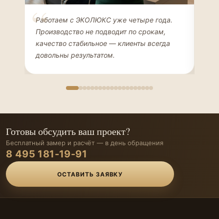
Елена Соколова
Ан
Работаем с ЭКОЛЮКС уже четыре года.
Сде
ДИЗАЙНЕР ИНТЕРЬЕРОВ
ЧАС
Производство не подводит по срокам,
Мен
качество стабильное — клиенты всегда
мон
довольны результатом.
иде
Готовы обсудить ваш проект?
Бесплатный замер и расчёт — в день обращения
8 495 181-19-91
ОСТАВИТЬ ЗАЯВКУ