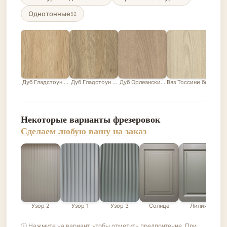
Однотонные
52
Дуб Гладстоун песочный
Дуб Гладстоун серо-бежевый
Дуб Орлеанский песочно-бежевый
Вяз Тоссини белый
Лис
Некоторые варианты фрезеровок
Сделаем любую вашу на заказ
Узор 2
Узор 1
Узор 3
Солнце
Лилия
ⓘ Нажмите на вариант, чтобы отметить предпочтение. При