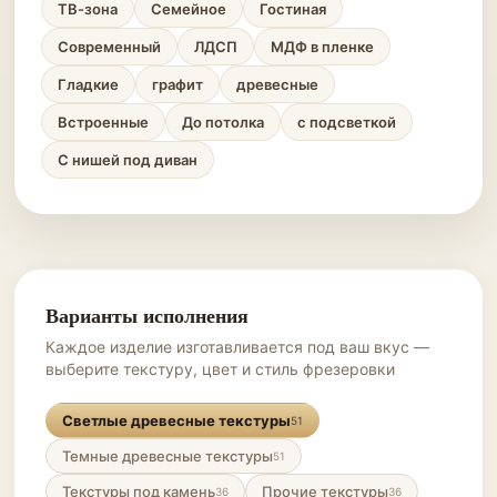
ТВ-зона
Семейное
Гостиная
Современный
ЛДСП
МДФ в пленке
Гладкие
графит
древесные
Встроенные
До потолка
с подсветкой
С нишей под диван
Варианты исполнения
Каждое изделие изготавливается под ваш вкус —
выберите текстуру, цвет и стиль фрезеровки
Светлые древесные текстуры
51
Темные древесные текстуры
51
Текстуры под камень
Прочие текстуры
36
36