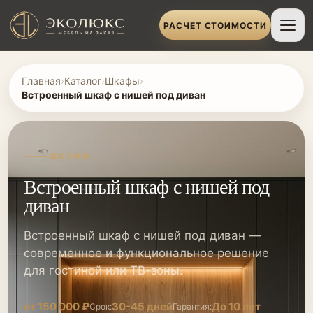
РАСЧЕТ СТОИМОСТИ
Главная
›
Каталог
›
Шкафы
›
Встроенный шкаф с нишей под диван
ШКАФЫ
Встроенный шкаф с нишей под
диван
Встроенный шкаф с нишей под диван —
современное и функциональное решение
для гостиной или ТВ-зоны.
от 150 000 ₽
30-45 дней
До 10 лет
Срок:
Гарантия: