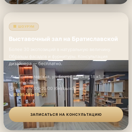
🏢 ШОУРУМ
Выставочный зал на Братиславской
Более 30 экспозиций в натуральную величину.
Образцы фасадов и фурнитуры. Консультация
дизайнера — бесплатно.
📍
м. Братиславская, ул. Братиславская 18 к1, ТЦ
«Интерьер»
🕑
Пн–Вс: 10:00–20:00 (без выходных)
📞
8 495 181-19-91
ЗАПИСАТЬСЯ НА КОНСУЛЬТАЦИЮ