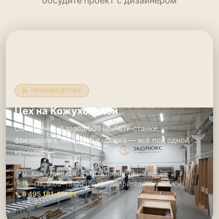
обсудите проект с дизайнером
🏭 ПРОИЗВОДСТВО
Цех на Кожуховской
Собственный завод 500 м². ЧПУ-станки,
фрезеровка, покраска и сборка — всё под одной
крышей.
📍
м. Кожуховская, 2-й Южнопортовый пр. 26
🕑
Пн–Пт: 9:00–18:00 (по предварительной записи)
📞
8 495 181-19-91