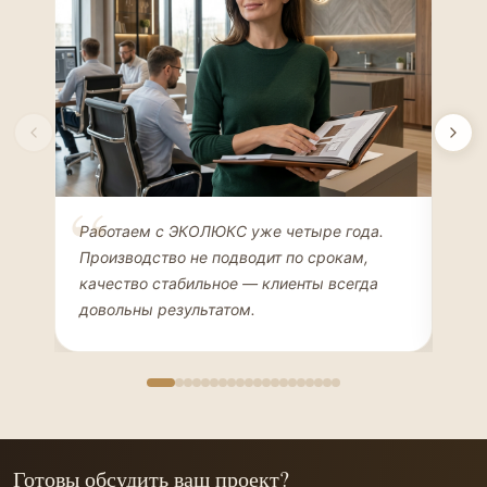
Елена Соколова
Ан
Работаем с ЭКОЛЮКС уже четыре года.
Сде
ДИЗАЙНЕР ИНТЕРЬЕРОВ
ЧАС
Производство не подводит по срокам,
Мен
качество стабильное — клиенты всегда
мон
довольны результатом.
иде
Готовы обсудить ваш проект?