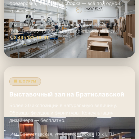
фрезеровка, покраска и сборка — всё под одной
крышей.
📍
м. Кожуховская, 2-й Южнопортовый пр. 26
🕑
Пн–Пт: 9:00–18:00 (по предварительной записи)
📞
8 495 181-19-91
🏢 ШОУРУМ
Выставочный зал на Братиславской
Более 30 экспозиций в натуральную величину.
Образцы фасадов и фурнитуры. Консультация
дизайнера — бесплатно.
📍
м. Братиславская, ул. Братиславская 18 к1, ТЦ