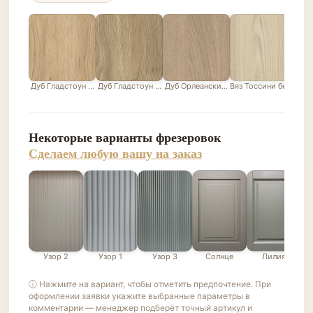
Дуб Гладстоун песочный
Дуб Гладстоун серо-бежевый
Дуб Орлеанский песочно-бежевый
Вяз Тоссини белый
Лис
Некоторые варианты фрезеровок
Сделаем любую вашу на заказ
Узор 2
Узор 1
Узор 3
Солнце
Лилия
ⓘ Нажмите на вариант, чтобы отметить предпочтение. При
оформлении заявки укажите выбранные параметры в
комментарии — менеджер подберёт точный артикул и