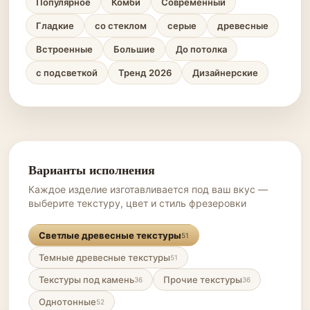
Популярное
Комби
Современный
Гладкие
со стеклом
серые
древесные
Встроенные
Большие
До потолка
с подсветкой
Тренд 2026
Дизайнерские
Варианты исполнения
Каждое изделие изготавливается под ваш вкус —
выберите текстуру, цвет и стиль фрезеровки
Светлые древесные текстуры
51
Темные древесные текстуры
51
Текстуры под камень
Прочие текстуры
36
36
Однотонные
52