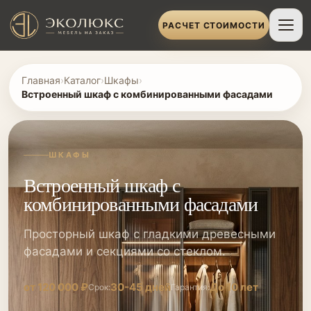
РАСЧЕТ СТОИМОСТИ
Главная
›
Каталог
›
Шкафы
›
Встроенный шкаф с комбинированными фасадами
ШКАФЫ
Встроенный шкаф с
комбинированными фасадами
Просторный шкаф с гладкими древесными
фасадами и секциями со стеклом.
от 120 000 ₽
30-45 дней
До 10 лет
Срок:
Гарантия: