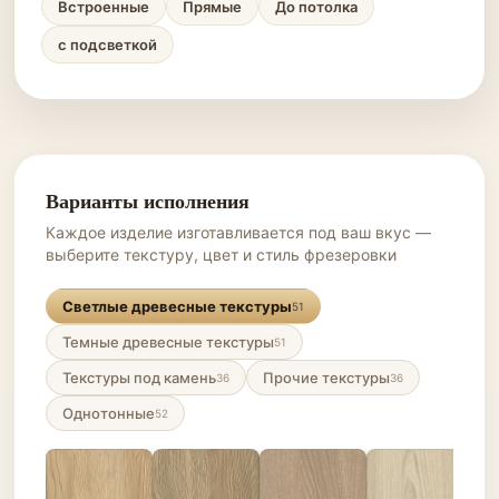
Встроенные
Прямые
До потолка
с подсветкой
Варианты исполнения
Каждое изделие изготавливается под ваш вкус —
выберите текстуру, цвет и стиль фрезеровки
Светлые древесные текстуры
51
Темные древесные текстуры
51
Текстуры под камень
Прочие текстуры
36
36
Однотонные
52