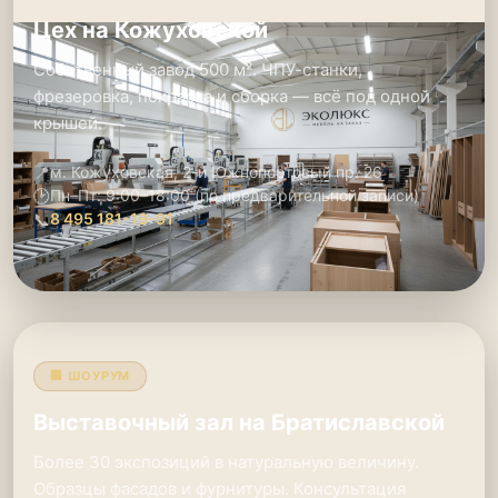
Цех на Кожуховской
Собственный завод 500 м². ЧПУ-станки,
фрезеровка, покраска и сборка — всё под одной
крышей.
📍
м. Кожуховская, 2-й Южнопортовый пр. 26
🕑
Пн–Пт: 9:00–18:00 (по предварительной записи)
📞
8 495 181-19-91
🏢 ШОУРУМ
Выставочный зал на Братиславской
Более 30 экспозиций в натуральную величину.
Образцы фасадов и фурнитуры. Консультация