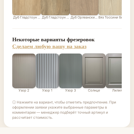
Дуб Гладстоун песочный
Дуб Гладстоун серо-бежевый
Дуб Орлеанский песочно-бежевый
Вяз Тоссини белый
Лис
Некоторые варианты фрезеровок
Сделаем любую вашу на заказ
Узор 2
Узор 1
Узор 3
Солнце
Лилия
ⓘ Нажмите на вариант, чтобы отметить предпочтение. При
оформлении заявки укажите выбранные параметры в
комментарии — менеджер подберёт точный артикул и
рассчитает стоимость.