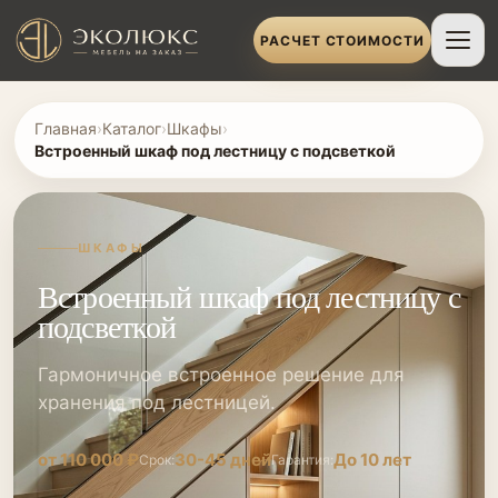
РАСЧЕТ СТОИМОСТИ
Главная
›
Каталог
›
Шкафы
›
Встроенный шкаф под лестницу с подсветкой
ШКАФЫ
Встроенный шкаф под лестницу с
подсветкой
Гармоничное встроенное решение для
хранения под лестницей.
от 110 000 ₽
30-45 дней
До 10 лет
Срок:
Гарантия: