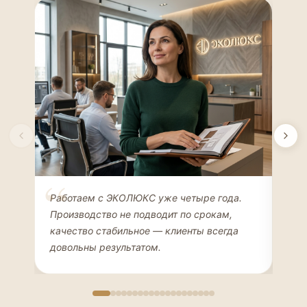
Елена Соколова
Ан
Работаем с ЭКОЛЮКС уже четыре года.
Сде
ДИЗАЙНЕР ИНТЕРЬЕРОВ
ЧАС
Производство не подводит по срокам,
Мен
качество стабильное — клиенты всегда
мон
довольны результатом.
иде