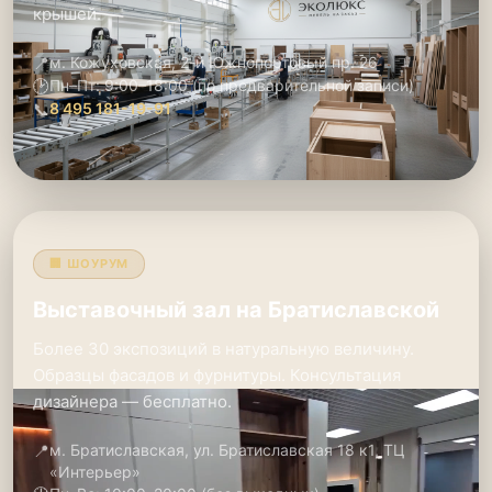
крышей.
📍
м. Кожуховская, 2-й Южнопортовый пр. 26
🕑
Пн–Пт: 9:00–18:00 (по предварительной записи)
📞
8 495 181-19-91
🏢 ШОУРУМ
Выставочный зал на Братиславской
Более 30 экспозиций в натуральную величину.
Образцы фасадов и фурнитуры. Консультация
дизайнера — бесплатно.
📍
м. Братиславская, ул. Братиславская 18 к1, ТЦ
«Интерьер»