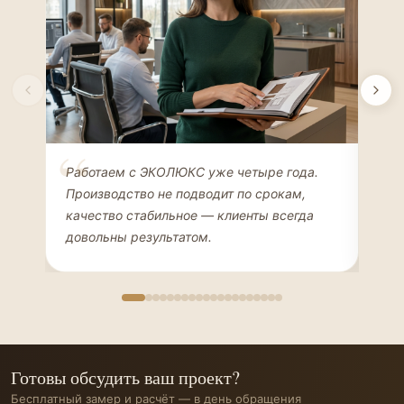
Елена Соколова
Ан
Работаем с ЭКОЛЮКС уже четыре года.
Сде
ДИЗАЙНЕР ИНТЕРЬЕРОВ
ЧАС
Производство не подводит по срокам,
Мен
качество стабильное — клиенты всегда
мон
довольны результатом.
иде
Готовы обсудить ваш проект?
Бесплатный замер и расчёт — в день обращения