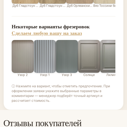
Дуб Гладстоун песочный
Дуб Гладстоун серо-бежевый
Дуб Орлеанский песочно-бежевый
Вяз Тоссини белый
Лис
Некоторые варианты фрезеровок
Сделаем любую вашу на заказ
Узор 2
Узор 1
Узор 3
Солнце
Лилия
ⓘ Нажмите на вариант, чтобы отметить предпочтение. При
оформлении заявки укажите выбранные параметры в
комментарии — менеджер подберёт точный артикул и
рассчитает стоимость.
Отзывы покупателей