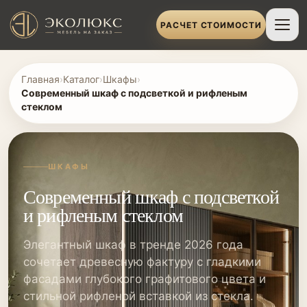
РАСЧЕТ СТОИМОСТИ
Главная
›
Каталог
›
Шкафы
›
Современный шкаф с подсветкой и рифленым
стеклом
ШКАФЫ
Современный шкаф с подсветкой
и рифленым стеклом
Элегантный шкаф в тренде 2026 года
сочетает древесную фактуру с гладкими
фасадами глубокого графитового цвета и
стильной рифленой вставкой из стекла.