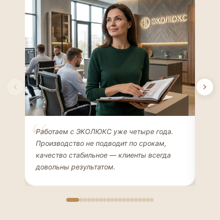
Елена Соколова
Ан
Работаем с ЭКОЛЮКС уже четыре года.
Сде
ДИЗАЙНЕР ИНТЕРЬЕРОВ
ЧАС
Производство не подводит по срокам,
Мен
качество стабильное — клиенты всегда
мон
довольны результатом.
иде