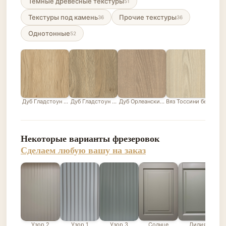
Темные древесные текстуры
51
Текстуры под камень
Прочие текстуры
36
36
Однотонные
52
Дуб Гладстоун песочный
Дуб Гладстоун серо-бежевый
Дуб Орлеанский песочно-бежевый
Вяз Тоссини белый
Лис
Некоторые варианты фрезеровок
Сделаем любую вашу на заказ
Узор 2
Узор 1
Узор 3
Солнце
Лилия