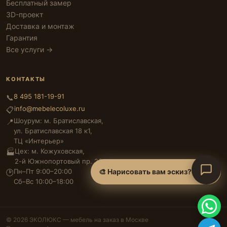
Бесплатный замер
3D-проект
Доставка и монтаж
Гарантия
Все услуги →
КОНТАКТЫ
8 495 181-19-91
📞
info@mebelecoluxe.ru
📋
Шоурум: м. Братиславская,
📍
ул. Братиславская 18 к1,
ТЦ «Интерьер»
Цех: м. Кожуховская,
🏭
2-й Южнопортовый пр. 26
Пн–Пт 9:00–20:00
🎨 Нарисовать вам эскиз?
🕑
Сб–Вс 10:00–18:00
© 2026 ЭКОЛЮКС — мебель на заказ в Москве