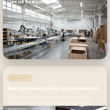
Цех на Кожуховской
Собственный завод 500 м². ЧПУ-станки,
фрезеровка, покраска и сборка — всё под одной
крышей.
📍
м. Кожуховская, 2-й Южнопортовый пр. 26
🕑
Пн–Пт: 9:00–18:00 (по предварительной записи)
📞
8 495 181-19-91
🏢 ШОУРУМ
Выставочный зал на Братиславской
Более 30 экспозиций в натуральную величину.
Образцы фасадов и фурнитуры. Консультация
дизайнера — бесплатно.