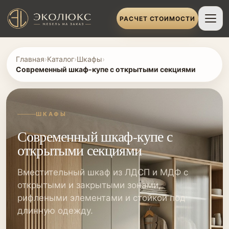
РАСЧЕТ СТОИМОСТИ
Главная
›
Каталог
›
Шкафы
›
Современный шкаф-купе с открытыми секциями
ШКАФЫ
Современный шкаф-купе с
открытыми секциями
Вместительный шкаф из ЛДСП и МДФ с
открытыми и закрытыми зонами,
рифлеными элементами и стойкой под
длинную одежду.