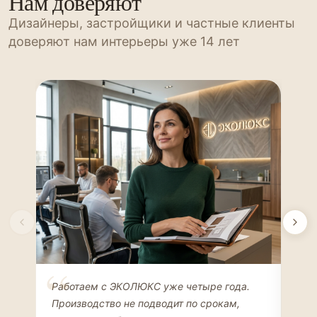
Нам доверяют
Дизайнеры, застройщики и частные клиенты
доверяют нам интерьеры уже 14 лет
Елена Соколова
Ан
Работаем с ЭКОЛЮКС уже четыре года.
Сде
ДИЗАЙНЕР ИНТЕРЬЕРОВ
ЧАС
Производство не подводит по срокам,
Мен