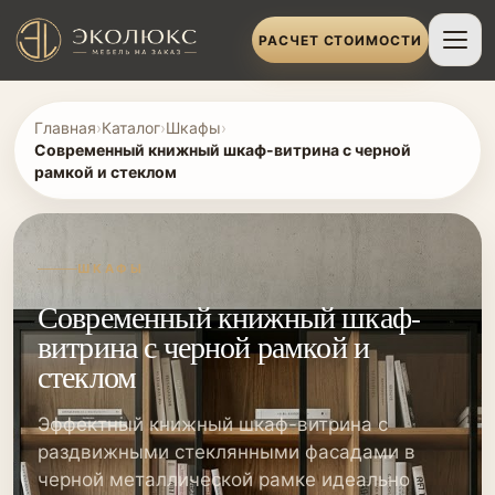
РАСЧЕТ СТОИМОСТИ
Главная
›
Каталог
›
Шкафы
›
Современный книжный шкаф-витрина с черной
рамкой и стеклом
ШКАФЫ
Современный книжный шкаф-
витрина с черной рамкой и
стеклом
Эффектный книжный шкаф-витрина с
раздвижными стеклянными фасадами в
черной металлической рамке идеально