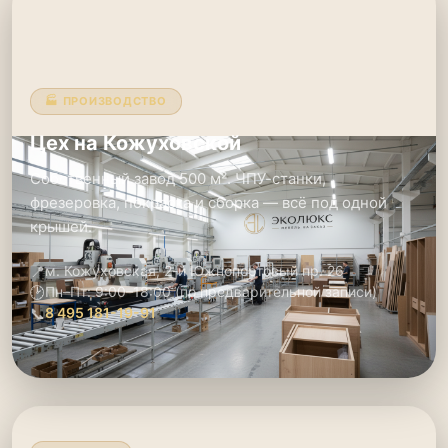
🏭 ПРОИЗВОДСТВО
Цех на Кожуховской
Собственный завод 500 м². ЧПУ-станки,
фрезеровка, покраска и сборка — всё под одной
крышей.
📍
м. Кожуховская, 2-й Южнопортовый пр. 26
🕑
Пн–Пт: 9:00–18:00 (по предварительной записи)
📞
8 495 181-19-91