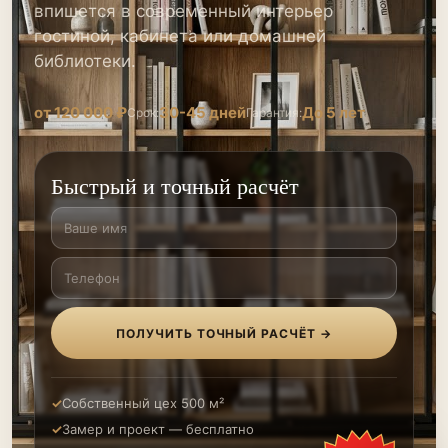
впишется в современный интерьер
гостиной, кабинета или домашней
библиотеки.
от 120 000 ₽
30-45 дней
До 5 лет
Срок:
Гарантия:
Быстрый и точный расчёт
ПОЛУЧИТЬ ТОЧНЫЙ РАСЧЁТ →
Собственный цех 500 м²
Замер и проект — бесплатно