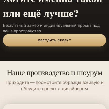
или ещё лучше?
Бесплатный замер и индивидуальный проект под
ваше пространство
ОБСУДИТЬ ПРОЕКТ
Наше производство и шоурум
Приходите — посмотрите образцы вживую и
обсудите проект с дизайнером