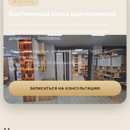
🏢 ШОУРУМ
Выставочный зал на Братиславской
Более 30 экспозиций в натуральную величину.
Образцы фасадов и фурнитуры. Консультация
дизайнера — бесплатно.
📍
м. Братиславская, ул. Братиславская 18 к1, ТЦ
«Интерьер»
🕑
Пн–Вс: 10:00–20:00 (без выходных)
📞
8 495 181-19-91
ЗАПИСАТЬСЯ НА КОНСУЛЬТАЦИЮ