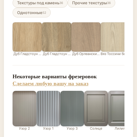
Текстуры под камень
Прочие текстуры
36
36
Однотонные
52
Дуб Гладстоун песочный
Дуб Гладстоун серо-бежевый
Дуб Орлеанский песочно-бежевый
Вяз Тоссини белый
Лис
Некоторые варианты фрезеровок
Сделаем любую вашу на заказ
Узор 2
Узор 1
Узор 3
Солнце
Лилия