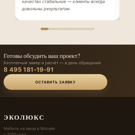
качество стабильное — клиенты всегда
мон
довольны результатом.
иде
Готовы обсудить ваш проект?
Бесплатный замер и расчёт — в день обращения
8 495 181-19-91
ОСТАВИТЬ ЗАЯВКУ
ЭКОЛЮКС
Мебель на заказ в Москве
с 2010 года