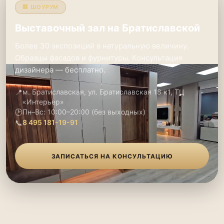
🏢 ШОУРУМ
Выставочный зал на Братиславской
Более 30 экспозиций в натуральную величину.
Образцы фасадов и фурнитуры. Консультация
дизайнера — бесплатно.
📍
м. Братиславская, ул. Братиславская 18 к1, ТЦ
«Интерьер»
🕑
Пн–Вс: 10:00–20:00 (без выходных)
📞
8 495 181-19-91
ЗАПИСАТЬСЯ НА КОНСУЛЬТАЦИЮ