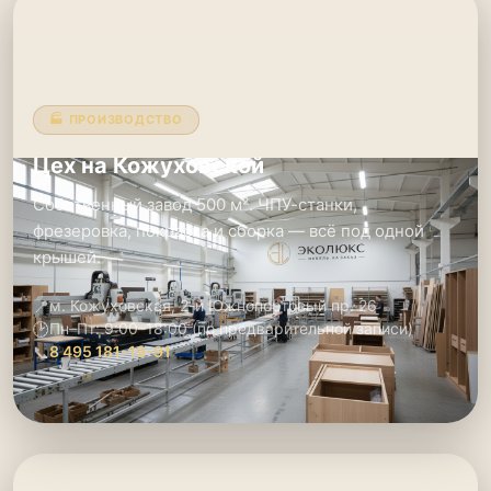
🏭 ПРОИЗВОДСТВО
Цех на Кожуховской
Собственный завод 500 м². ЧПУ-станки,
фрезеровка, покраска и сборка — всё под одной
крышей.
📍
м. Кожуховская, 2-й Южнопортовый пр. 26
🕑
Пн–Пт: 9:00–18:00 (по предварительной записи)
📞
8 495 181-19-91