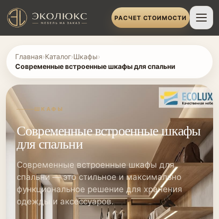
РАСЧЕТ СТОИМОСТИ
Главная
›
Каталог
›
Шкафы
›
Современные встроенные шкафы для спальни
ШКАФЫ
Современные встроенные шкафы
для спальни
Современные встроенные шкафы для
спальни — это стильное и максимально
функциональное решение для хранения
одежды и аксессуаров.