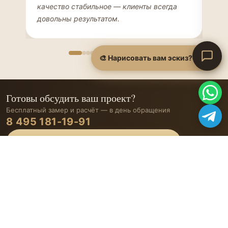
качество стабильное — клиенты всегда
мон
довольны результатом.
иде
🎨 Нарисовать вам эскиз?
Готовы обсудить ваш проект?
Бесплатный замер и расчёт — в день обращения
8 495 181-19-91
ОСТАВИТЬ ЗАЯВКУ
ЭКОЛЮКС
Мебель на заказ в Москве