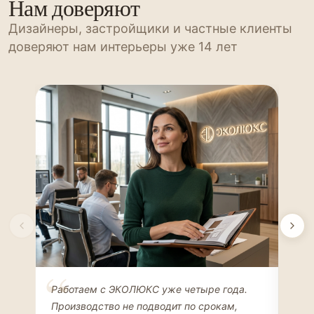
Нам доверяют
Дизайнеры, застройщики и частные клиенты
доверяют нам интерьеры уже 14 лет
Елена Соколова
Ан
Работаем с ЭКОЛЮКС уже четыре года.
Сде
ДИЗАЙНЕР ИНТЕРЬЕРОВ
ЧАС
Производство не подводит по срокам,
Мен