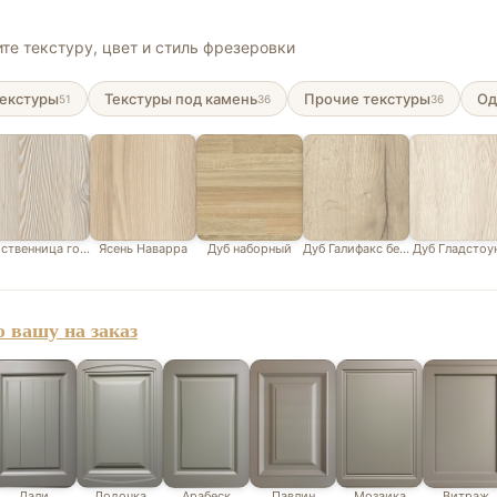
те текстуру, цвет и стиль фрезеровки
екстуры
Текстуры под камень
Прочие текстуры
Од
51
36
36
ственница горная белая
Ясень Наварра
Дуб наборный
Дуб Галифакс белый
Дуб Гладстоу
 вашу на заказ
Дали
Лодочка
Арабеск
Павлин
Мозаика
Витраж