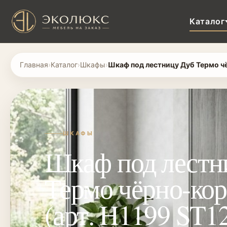
Каталог
Главная
›
Каталог
›
Шкафы
›
Шкаф под лестницу Дуб Термо чё
ШКАФЫ
Шкаф под лестн
Термо чёрно-ко
(арт. H1199 ST12