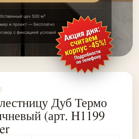
бственный цех 500 м²
мер и проект — бесплатно
говор с фиксацией условий
лестницу Дуб Термо
ичневый (арт. H1199
er