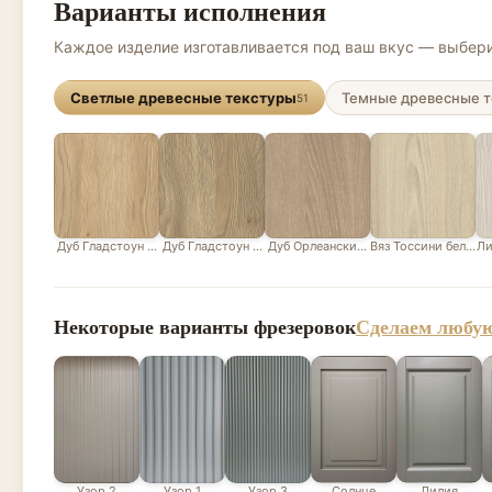
Варианты исполнения
Каждое изделие изготавливается под ваш вкус — выбери
Светлые древесные текстуры
Темные древесные т
51
Дуб Гладстоун песочный
Дуб Гладстоун серо-бежевый
Дуб Орлеанский песочно-бежевый
Вяз Тоссини белый
Ли
Некоторые варианты фрезеровок
Сделаем любую
Узор 2
Узор 1
Узор 3
Солнце
Лилия