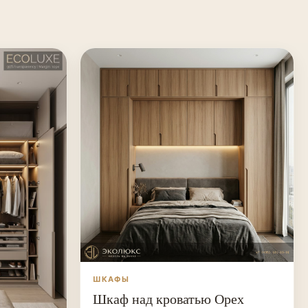
ШКАФЫ
Шкаф над кроватью Орех