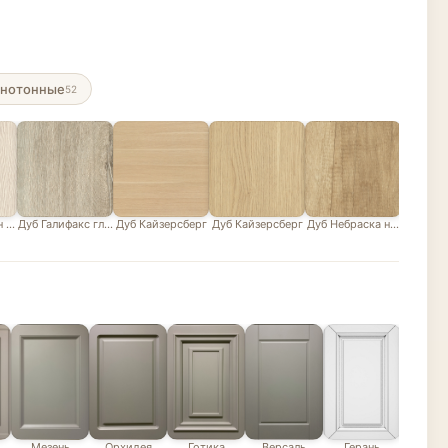
нотонные
52
н белый
Дуб Галифакс глазурованный песочно-серый
Дуб Кайзерсберг
Дуб Кайзерсберг
Дуб Небраска натуральны
Дуб В
Мезень
Орхидея
Готика
Версаль
Герань
Эде