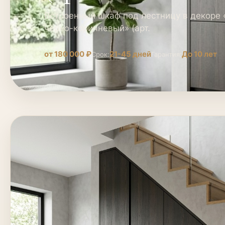
Встроенный шкаф под лестницу в декоре
чёрно-коричневый» (арт.
от 180 000 ₽
21-45 дней
До 10 лет
Срок:
Гарантия: