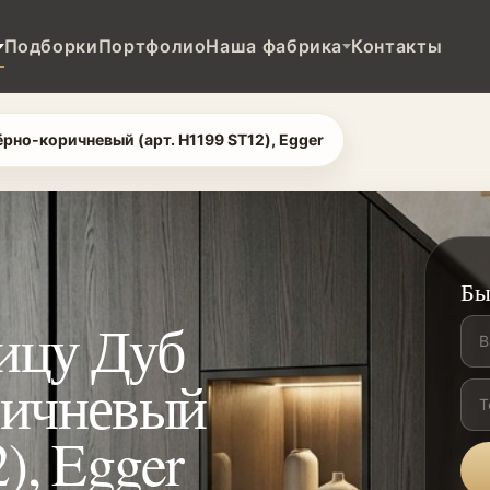
Подборки
Портфолио
Наша фабрика
Контакты
рно-коричневый (арт. H1199 ST12), Egger
Бы
ицу Дуб
ричневый
), Egger