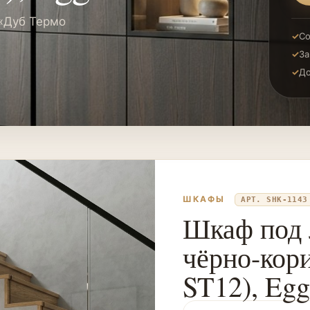
 «Дуб Термо
Со
За
До
ШКАФЫ
АРТ. SHK-1143
Шкаф под 
чёрно-кор
ST12), Egg