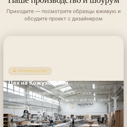
Приходите — посмотрите образцы вживую и
обсудите проект с дизайнером
🏭 ПРОИЗВОДСТВО
Цех на Кожуховской
Собственный завод 500 м². ЧПУ-станки,
фрезеровка, покраска и сборка — всё под одной
крышей.
📍
м. Кожуховская, 2-й Южнопортовый пр. 26
🕑
Пн–Пт: 9:00–18:00 (по предварительной записи)