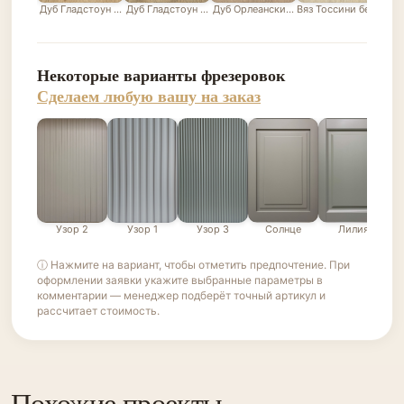
Дуб Гладстоун песочный
Дуб Гладстоун серо-бежевый
Дуб Орлеанский песочно-бежевый
Вяз Тоссини белый
Лис
Некоторые варианты фрезеровок
Сделаем любую вашу на заказ
Узор 2
Узор 1
Узор 3
Солнце
Лилия
ⓘ Нажмите на вариант, чтобы отметить предпочтение. При
оформлении заявки укажите выбранные параметры в
комментарии — менеджер подберёт точный артикул и
рассчитает стоимость.
Похожие проекты