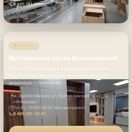
📞
8 495 181-19-91
🏢 ШОУРУМ
Выставочный зал на Братиславской
Более 30 экспозиций в натуральную величину.
Образцы фасадов и фурнитуры. Консультация
дизайнера — бесплатно.
📍
м. Братиславская, ул. Братиславская 18 к1, ТЦ
«Интерьер»
🕑
Пн–Вс: 10:00–20:00 (без выходных)
📞
8 495 181-19-91