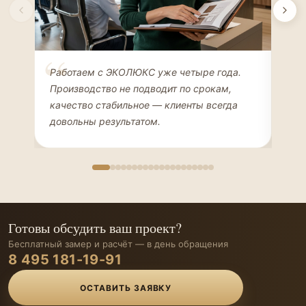
Елена Соколова
Ан
Работаем с ЭКОЛЮКС уже четыре года.
Сде
ДИЗАЙНЕР ИНТЕРЬЕРОВ
ЧАС
Производство не подводит по срокам,
Мен
качество стабильное — клиенты всегда
мон
довольны результатом.
иде
Готовы обсудить ваш проект?
Бесплатный замер и расчёт — в день обращения
8 495 181-19-91
ОСТАВИТЬ ЗАЯВКУ