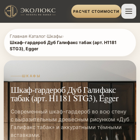
РАСЧЕТ СТОИМОСТИ
Главная
›
Каталог
›
Шкафы
›
Шкаф-гардероб Дуб Галифакс табак (арт. H1181
STG3), Egger
ШКАФЫ
Шкаф-гардероб Дуб Галифакс
табак (арт. H1181 STG3), Egger
Современный шкаф-гардероб во всю стену
с выразительным древесным рисунком «Дуб
Галифакс табак» и аккуратными тёмными
вставками.