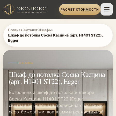
РАСЧЕТ СТОИМОСТИ
Главная
›
Каталог
›
Шкафы
›
Шкаф до потолка Сосна Касцина (арт. H1401 ST22),
Egger
ШКАФЫ
Шкаф до потолка Сосна Касцина
(арт. H1401 ST22), Egger
Встроенный шкаф до потолка в декоре
Сосна Касцина H1401 ST22 (Egger) —
светлая выбеленная древесина с мягкими
серо-бежевыми нюансами и реалистичной