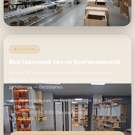
🕑
Пн–Пт: 9:00–18:00 (по предварительной записи)
📞
8 495 181-19-91
🏢 ШОУРУМ
Выставочный зал на Братиславской
Более 30 экспозиций в натуральную величину.
Образцы фасадов и фурнитуры. Консультация
дизайнера — бесплатно.
📍
м. Братиславская, ул. Братиславская 18 к1, ТЦ
«Интерьер»
🕑
Пн–Вс: 10:00–20:00 (без выходных)
📞
8 495 181-19-91