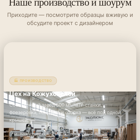
Наше производство и шоурум
Приходите — посмотрите образцы вживую и
обсудите проект с дизайнером
🏭 ПРОИЗВОДСТВО
Цех на Кожуховской
Собственный завод 500 м². ЧПУ-станки,
фрезеровка, покраска и сборка — всё под одной
крышей.
📍
м. Кожуховская, 2-й Южнопортовый пр. 26