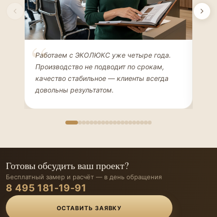
Елена Соколова
Ан
Работаем с ЭКОЛЮКС уже четыре года.
Сде
ДИЗАЙНЕР ИНТЕРЬЕРОВ
ЧАС
Производство не подводит по срокам,
Мен
качество стабильное — клиенты всегда
мон
довольны результатом.
иде
Готовы обсудить ваш проект?
Бесплатный замер и расчёт — в день обращения
8 495 181-19-91
ОСТАВИТЬ ЗАЯВКУ