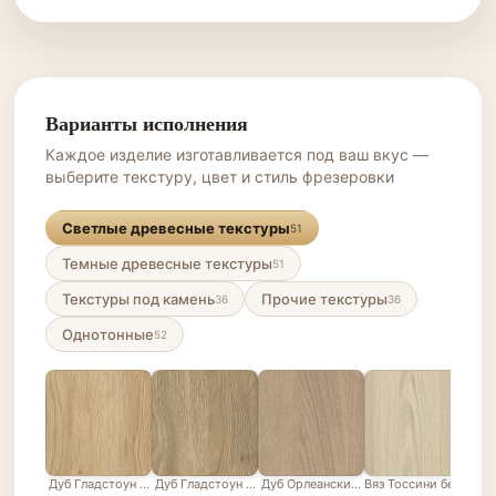
Варианты исполнения
Каждое изделие изготавливается под ваш вкус —
выберите текстуру, цвет и стиль фрезеровки
Светлые древесные текстуры
51
Темные древесные текстуры
51
Текстуры под камень
Прочие текстуры
36
36
Однотонные
52
Дуб Гладстоун песочный
Дуб Гладстоун серо-бежевый
Дуб Орлеанский песочно-бежевый
Вяз Тоссини белый
Лис