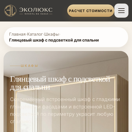
РАСЧЕТ СТОИМОСТИ
Главная
›
Каталог
›
Шкафы
›
Глянцевый шкаф с подсветкой для спальни
ШКАФЫ
Глянцевый шкаф с подсветкой
для спальни
Современный встроенный шкаф с гладкими
глянцевыми фасадами и встроенной LED-
подсветкой по периметру украсит любую
спальню.