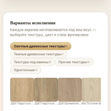
Варианты исполнения
Каждое изделие изготавливается под ваш вкус —
выберите текстуру, цвет и стиль фрезеровки
Светлые древесные текстуры
51
Темные древесные текстуры
51
Текстуры под камень
Прочие текстуры
36
36
Однотонные
52
Дуб Гладстоун песочный
Дуб Гладстоун серо-бежевый
Дуб Орлеанский песочно-бежевый
Вяз Тоссини белый
Лис