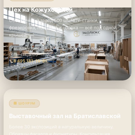
Цех на Кожуховской
Собственный завод 500 м². ЧПУ-станки,
фрезеровка, покраска и сборка — всё под одной
крышей.
📍
м. Кожуховская, 2-й Южнопортовый пр. 26
🕑
Пн–Пт: 9:00–18:00 (по предварительной записи)
📞
8 495 181-19-91
🏢 ШОУРУМ
Выставочный зал на Братиславской
Более 30 экспозиций в натуральную величину.
Образцы фасадов и фурнитуры. Консультация