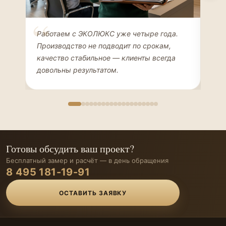
Елена Соколова
Ан
Работаем с ЭКОЛЮКС уже четыре года.
Сде
ДИЗАЙНЕР ИНТЕРЬЕРОВ
ЧАС
Производство не подводит по срокам,
Мен
качество стабильное — клиенты всегда
мон
довольны результатом.
иде
Готовы обсудить ваш проект?
Бесплатный замер и расчёт — в день обращения
8 495 181-19-91
ОСТАВИТЬ ЗАЯВКУ