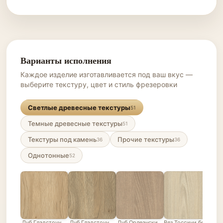
Варианты исполнения
Каждое изделие изготавливается под ваш вкус —
выберите текстуру, цвет и стиль фрезеровки
Светлые древесные текстуры
51
Темные древесные текстуры
51
Текстуры под камень
Прочие текстуры
36
36
Однотонные
52
Дуб Гладстоун песочный
Дуб Гладстоун серо-бежевый
Дуб Орлеанский песочно-бежевый
Вяз Тоссини белый
Лис