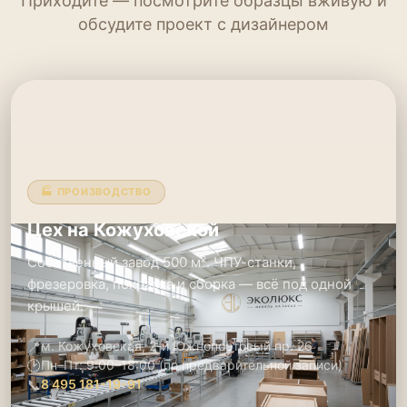
Приходите — посмотрите образцы вживую и
обсудите проект с дизайнером
🏭 ПРОИЗВОДСТВО
Цех на Кожуховской
Собственный завод 500 м². ЧПУ-станки,
фрезеровка, покраска и сборка — всё под одной
крышей.
📍
м. Кожуховская, 2-й Южнопортовый пр. 26
🕑
Пн–Пт: 9:00–18:00 (по предварительной записи)
📞
8 495 181-19-91