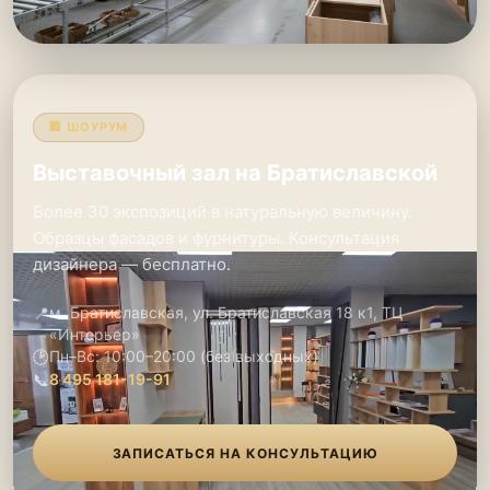
🏢 ШОУРУМ
Выставочный зал на Братиславской
Более 30 экспозиций в натуральную величину.
Образцы фасадов и фурнитуры. Консультация
дизайнера — бесплатно.
📍
м. Братиславская, ул. Братиславская 18 к1, ТЦ
«Интерьер»
🕑
Пн–Вс: 10:00–20:00 (без выходных)
📞
8 495 181-19-91
ЗАПИСАТЬСЯ НА КОНСУЛЬТАЦИЮ