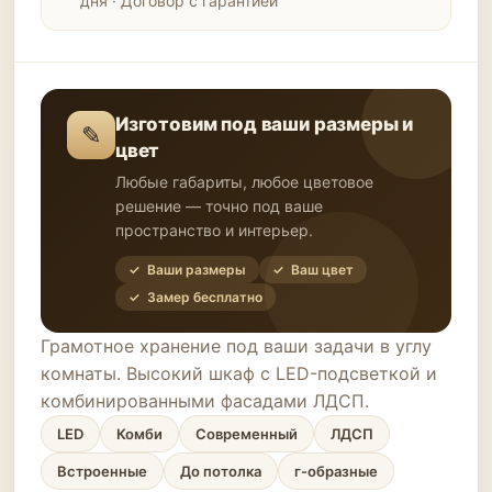
дня · Договор с гарантией
Изготовим под ваши размеры и
✎
цвет
Любые габариты, любое цветовое
решение — точно под ваше
пространство и интерьер.
✓ Ваши размеры
✓ Ваш цвет
✓ Замер бесплатно
Грамотное хранение под ваши задачи в углу
комнаты. Высокий шкаф с LED-подсветкой и
комбинированными фасадами ЛДСП.
LED
Комби
Современный
ЛДСП
Встроенные
До потолка
г-образные