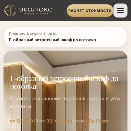
РАСЧЕТ СТОИМОСТИ
Главная
›
Каталог
›
Шкафы
›
Г-образный встроенный шкаф до потолка
ШКАФЫ
Г-образный встроенный шкаф до
потолка
Грамотное хранение под ваши задачи в углу
комнаты.
от 120 000 ₽
30-45 дней
До 10 лет
Срок:
Гарантия: