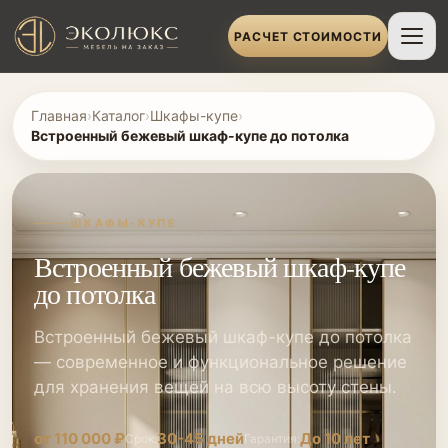
РАСЧЕТ СТОИМОСТИ
Главная
›
Каталог
›
Шкафы-купе
›
Встроенный бежевый шкаф-купе до потолка
ШКАФЫ-КУПЕ
Встроенный бежевый шкаф-купе
до потолка
Встроенный бежевый шкаф-купе до потолка
— современное и функциональное решение
для хранения вещей на всю высоту стены.
от 110 000 ₽
30-45 дней
До 10 лет
Срок:
Гарантия: