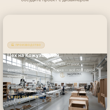
🏭 ПРОИЗВОДСТВО
Цех на Кожуховской
Собственный завод 500 м². ЧПУ-станки,
фрезеровка, покраска и сборка — всё под одной
крышей.
📍
м. Кожуховская, 2-й Южнопортовый пр. 26
🕑
Пн–Пт: 9:00–18:00 (по предварительной записи)
📞
8 495 181-19-91