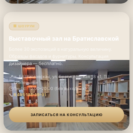
🏢 ШОУРУМ
Выставочный зал на Братиславской
Более 30 экспозиций в натуральную величину.
Образцы фасадов и фурнитуры. Консультация
дизайнера — бесплатно.
📍
м. Братиславская, ул. Братиславская 18 к1, ТЦ
«Интерьер»
🕑
Пн–Вс: 10:00–20:00 (без выходных)
📞
8 495 181-19-91
ЗАПИСАТЬСЯ НА КОНСУЛЬТАЦИЮ