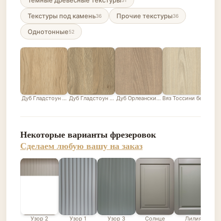
Темные древесные текстуры
51
Текстуры под камень
Прочие текстуры
36
36
Однотонные
52
Дуб Гладстоун песочный
Дуб Гладстоун серо-бежевый
Дуб Орлеанский песочно-бежевый
Вяз Тоссини белый
Лис
Некоторые варианты фрезеровок
Сделаем любую вашу на заказ
Узор 2
Узор 1
Узор 3
Солнце
Лилия