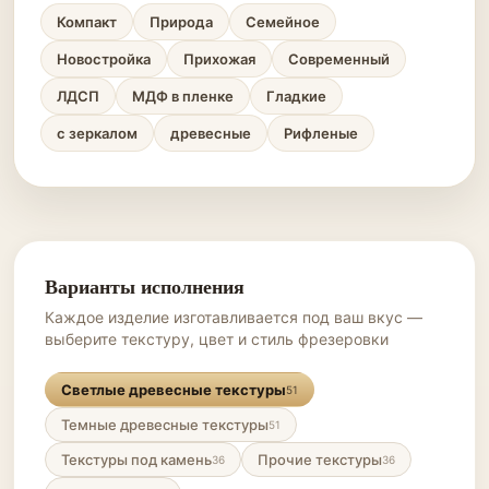
Компакт
Природа
Семейное
Новостройка
Прихожая
Современный
ЛДСП
МДФ в пленке
Гладкие
с зеркалом
древесные
Рифленые
Варианты исполнения
Каждое изделие изготавливается под ваш вкус —
выберите текстуру, цвет и стиль фрезеровки
Светлые древесные текстуры
51
Темные древесные текстуры
51
Текстуры под камень
Прочие текстуры
36
36