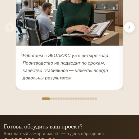
Елена Соколова
Ан
Работаем с ЭКОЛЮКС уже четыре года.
Сде
ДИЗАЙНЕР ИНТЕРЬЕРОВ
ЧАС
Производство не подводит по срокам,
Мен
качество стабильное — клиенты всегда
мон
довольны результатом.
иде
Готовы обсудить ваш проект?
Бесплатный замер и расчёт — в день обращения