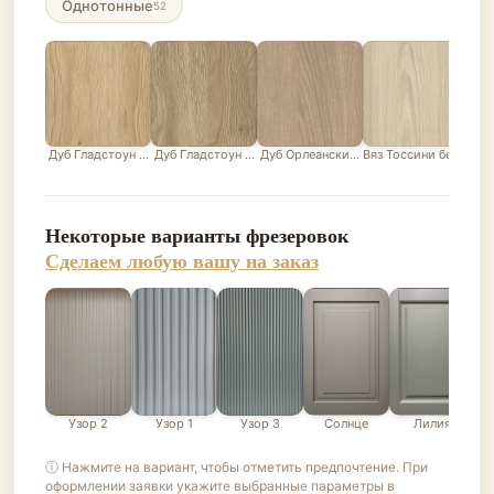
Однотонные
52
Дуб Гладстоун песочный
Дуб Гладстоун серо-бежевый
Дуб Орлеанский песочно-бежевый
Вяз Тоссини белый
Лис
Некоторые варианты фрезеровок
Сделаем любую вашу на заказ
Узор 2
Узор 1
Узор 3
Солнце
Лилия
ⓘ Нажмите на вариант, чтобы отметить предпочтение. При
оформлении заявки укажите выбранные параметры в