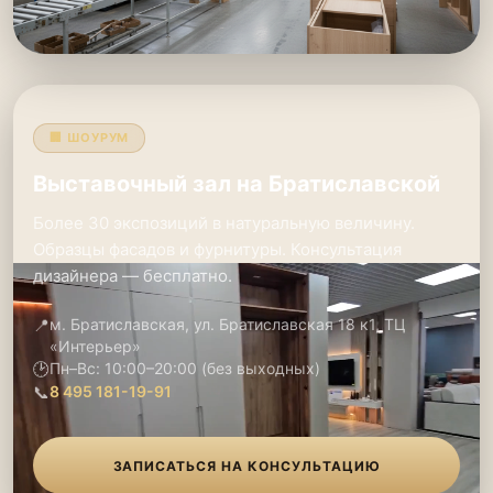
🏢 ШОУРУМ
Выставочный зал на Братиславской
Более 30 экспозиций в натуральную величину.
Образцы фасадов и фурнитуры. Консультация
дизайнера — бесплатно.
📍
м. Братиславская, ул. Братиславская 18 к1, ТЦ
«Интерьер»
🕑
Пн–Вс: 10:00–20:00 (без выходных)
📞
8 495 181-19-91
ЗАПИСАТЬСЯ НА КОНСУЛЬТАЦИЮ