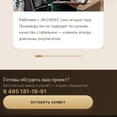
Елена Соколова
Ан
Работаем с ЭКОЛЮКС уже четыре года.
Сде
ДИЗАЙНЕР ИНТЕРЬЕРОВ
ЧАС
Производство не подводит по срокам,
Мен
качество стабильное — клиенты всегда
мон
довольны результатом.
иде
Готовы обсудить ваш проект?
Бесплатный замер и расчёт — в день обращения
8 495 181-19-91
ОСТАВИТЬ ЗАЯВКУ