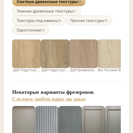
Светлые древесные текстуры
51
Темные древесные текстуры
51
Текстуры под камень
Прочие текстуры
36
36
Однотонные
52
Дуб Гладстоун песочный
Дуб Гладстоун серо-бежевый
Дуб Орлеанский песочно-бежевый
Вяз Тоссини белый
Лис
Некоторые варианты фрезеровок
Сделаем любую вашу на заказ