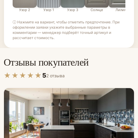
Узор 2
Узор 1
Узор 3
Солнце
Лилия
ⓘ Нажмите на вариант, чтобы отметить предпочтение. При
оформлении заявки укажите выбранные параметры в
комментарии — менеджер подберёт точный артикул и
рассчитает стоимость.
Отзывы покупателей
★★★★★
5
2 отзыва