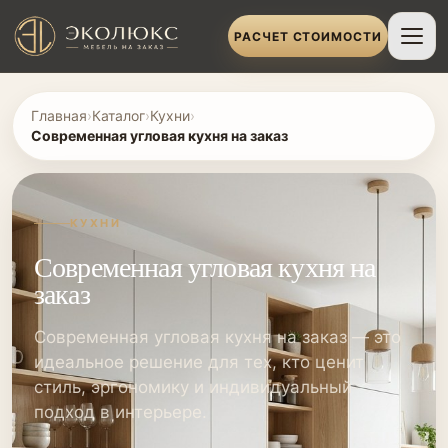
РАСЧЕТ СТОИМОСТИ
Главная
›
Каталог
›
Кухни
›
Современная угловая кухня на заказ
КУХНИ
Современная угловая кухня на
заказ
Современная угловая кухня на заказ — это
идеальное решение для тех, кто ценит
стиль, эргономику и индивидуальный
подход в интерьере.