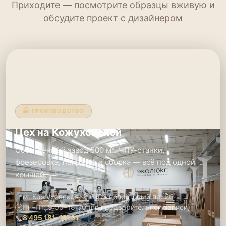
Приходите — посмотрите образцы вживую и
обсудите проект с дизайнером
🏭 ПРОИЗВОДСТВО
Цех на Кожуховской
Собственный завод 500 м². ЧПУ-станки,
фрезеровка, покраска и сборка — всё под одной
крышей.
📍
м. Кожуховская, 2-й Южнопортовый пр. 26
🕑
Пн–Пт: 9:00–18:00 (по предварительной записи)
📞
8 495 181-19-91