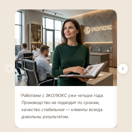
Елена Соколова
Ан
Работаем с ЭКОЛЮКС уже четыре года.
Сде
ДИЗАЙНЕР ИНТЕРЬЕРОВ
ЧАС
Производство не подводит по срокам,
Мен
качество стабильное — клиенты всегда
мон
довольны результатом.
иде