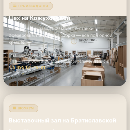
🏭 ПРОИЗВОДСТВО
Цех на Кожуховской
Собственный завод 500 м². ЧПУ-станки,
фрезеровка, покраска и сборка — всё под одной
крышей.
📍
м. Кожуховская, 2-й Южнопортовый пр. 26
🕑
Пн–Пт: 9:00–18:00 (по предварительной записи)
📞
8 495 181-19-91
🏢 ШОУРУМ
Выставочный зал на Братиславской