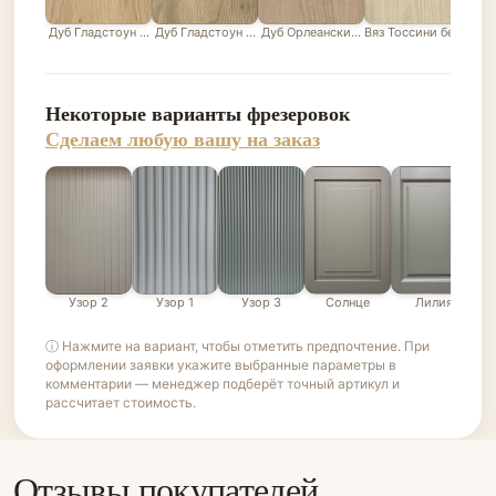
Дуб Гладстоун песочный
Дуб Гладстоун серо-бежевый
Дуб Орлеанский песочно-бежевый
Вяз Тоссини белый
Лис
Некоторые варианты фрезеровок
Сделаем любую вашу на заказ
Узор 2
Узор 1
Узор 3
Солнце
Лилия
ⓘ Нажмите на вариант, чтобы отметить предпочтение. При
оформлении заявки укажите выбранные параметры в
комментарии — менеджер подберёт точный артикул и
рассчитает стоимость.
Отзывы покупателей