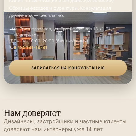
Более 30 экспозиций в натуральную величину.
Образцы фасадов и фурнитуры. Консультация
дизайнера — бесплатно.
📍
м. Братиславская, ул. Братиславская 18 к1, ТЦ
«Интерьер»
🕑
Пн–Вс: 10:00–20:00 (без выходных)
📞
8 495 181-19-91
ЗАПИСАТЬСЯ НА КОНСУЛЬТАЦИЮ
Нам доверяют
Дизайнеры, застройщики и частные клиенты
доверяют нам интерьеры уже 14 лет