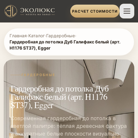
РАСЧЕТ СТОИМОСТИ
Главная
›
Каталог
›
Гардеробные
›
Гардеробная до потолка Дуб Галифакс белый (арт.
H1176 ST37), Egger
ГАРДЕРОБНЫЕ
Гардеробная до потолка Дуб
Галифакс белый (арт. H1176
ST37), Egger
Современная гардеробная до потолка в
светлой палитре: тёплая древесная фактура
и аккуратные белые плоскости визуально