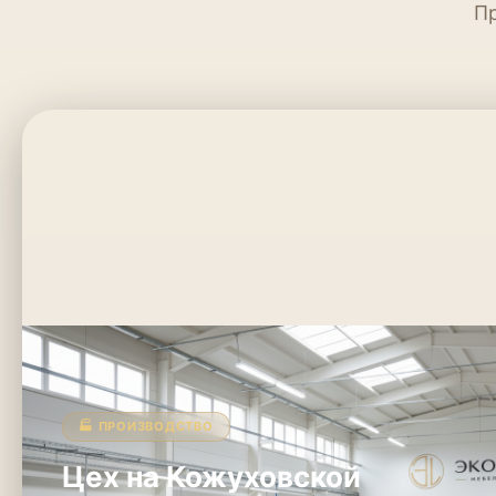
Пр
🏭 ПРОИЗВОДСТВО
Цех на Кожуховской