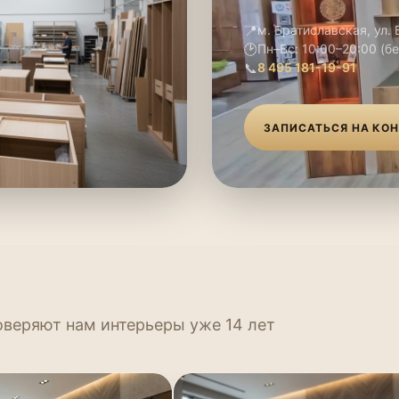
📍
м. Братиславская, ул.
🕑
Пн–Вс: 10:00–20:00 (б
📞
8 495 181-19-91
ЗАПИСАТЬСЯ НА КО
оверяют нам интерьеры уже 14 лет