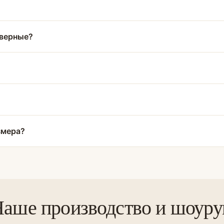
дверные?
змера?
аше производство и шоур