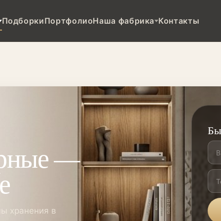
Подборки
Портфолио
Наша фабрика
Контакты
Бы
ерные —
е
мы хранения в