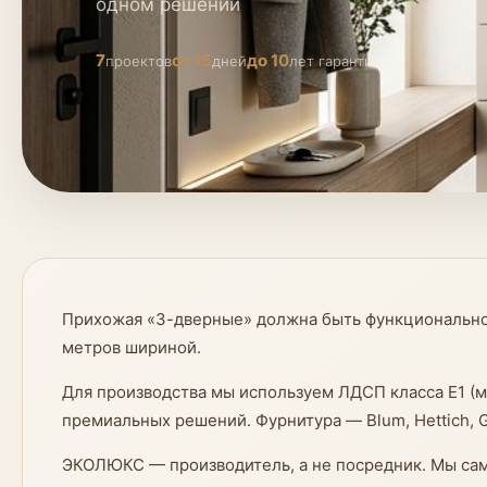
одном решении
7
от 15
до 10
проектов
дней
лет гарантии
Прихожая «3-дверные» должна быть функциональной
метров шириной.
Для производства мы используем ЛДСП класса E1 (
премиальных решений. Фурнитура — Blum, Hettich, 
ЭКОЛЮКС — производитель, а не посредник. Мы сам