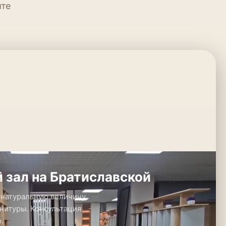
ите
 зал на Братиславской
 натуральную величину.
нитуры. Консультация
.