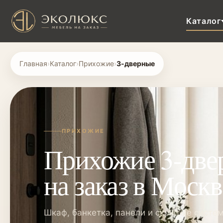
Каталог
Главная
›
Каталог
›
Прихожие
›
3-дверные
ПРИХОЖИЕ
Прихожие 3-дв
на заказ в Москв
Шкаф, банкетка, панели и скрытые систе