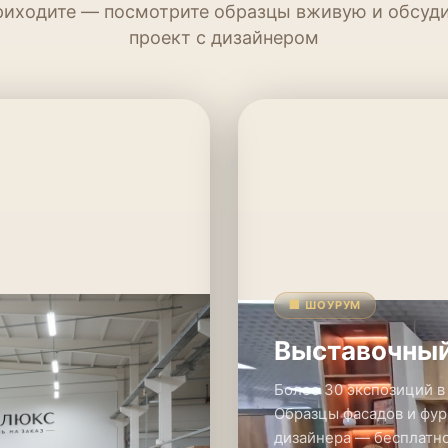
иходите — посмотрите образцы вживую и обсуд
проект с дизайнером
🏢 ШОУРУМ
Выставочный
Более 30 экспозиций в
Образцы фасадов и фур
дизайнера — бесплатно