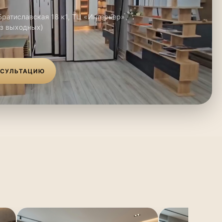
 Братиславская 18 к1, ТЦ «Интерьер»
ез выходных)
НСУЛЬТАЦИЮ