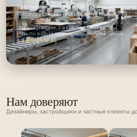
Собственный завод 500 м². ЧПУ-станки, фрезеровка,
покраска и сборка — всё под одной крышей.
📍
м. Кожуховская, 2-й Южнопортовый пр. 26
🕑
Пн–Пт: 9:00–18:00 (по предварительной записи)
📞
8 495 181-19-91
Нам доверяют
Дизайнеры, застройщики и частные клиенты д