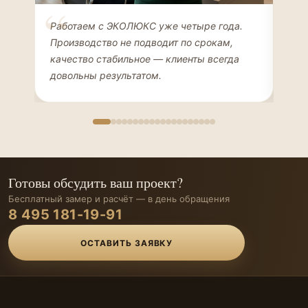
Елена Соколова
Ан
Работаем с ЭКОЛЮКС уже четыре года.
Сде
ДИЗАЙНЕР ИНТЕРЬЕРОВ
ЧАС
Производство не подводит по срокам,
Мен
качество стабильное — клиенты всегда
мон
довольны результатом.
иде
Готовы обсудить ваш проект?
Бесплатный замер и расчёт — в день обращения
8 495 181-19-91
ОСТАВИТЬ ЗАЯВКУ