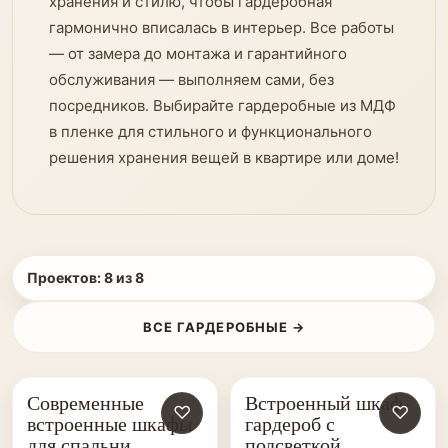
хранения и стилю, чтобы гардеробная
гармонично вписалась в интерьер. Все работы
— от замера до монтажа и гарантийного
обслуживания — выполняем сами, без
посредников. Выбирайте гардеробные из МДФ
в пленке для стильного и функционального
решения хранения вещей в квартире или доме!
Проектов:
8
из
8
ВСЕ ГАРДЕРОБНЫЕ →
Современные
Встроенный шкаф-
♡
♡
встроенные шкафы
гардероб с
для спальни
подсветкой