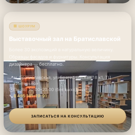
🏢 ШОУРУМ
Выставочный зал на Братиславской
Более 30 экспозиций в натуральную величину.
Образцы фасадов и фурнитуры. Консультация
дизайнера — бесплатно.
📍
м. Братиславская, ул. Братиславская 18 к1, ТЦ
«Интерьер»
🕑
Пн–Вс: 10:00–20:00 (без выходных)
📞
8 495 181-19-91
ЗАПИСАТЬСЯ НА КОНСУЛЬТАЦИЮ