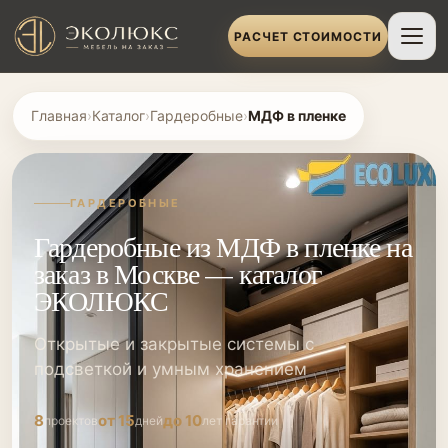
РАСЧЕТ СТОИМОСТИ
Главная
›
Каталог
›
Гардеробные
›
МДФ в пленке
ГАРДЕРОБНЫЕ
Гардеробные из МДФ в пленке на
заказ в Москве — каталог
ЭКОЛЮКС
Открытые и закрытые системы с
подсветкой и умным хранением
8
от 15
до 10
проектов
дней
лет гарантии