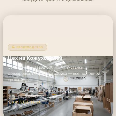
🏭 ПРОИЗВОДСТВО
Цех на Кожуховской
Собственный завод 500 м². ЧПУ-станки,
фрезеровка, покраска и сборка — всё под одной
крышей.
📍
м. Кожуховская, 2-й Южнопортовый пр. 26
🕑
Пн–Пт: 9:00–18:00 (по предварительной записи)
📞
8 495 181-19-91