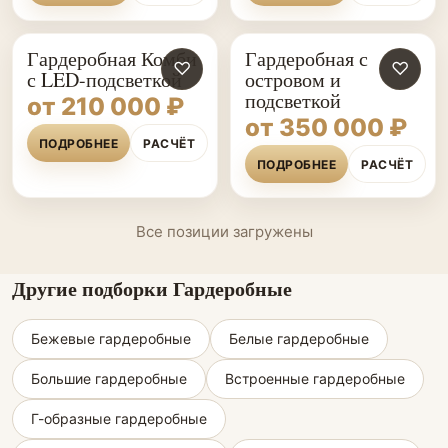
Гардеробная Комби
Гардеробная с
♡
♡
с LED-подсветкой
островом и
подсветкой
от 210 000 ₽
от 350 000 ₽
ПОДРОБНЕЕ
РАСЧЁТ
ПОДРОБНЕЕ
РАСЧЁТ
Все позиции загружены
Другие подборки Гардеробные
Бежевые гардеробные
Белые гардеробные
Большие гардеробные
Встроенные гардеробные
Г-образные гардеробные