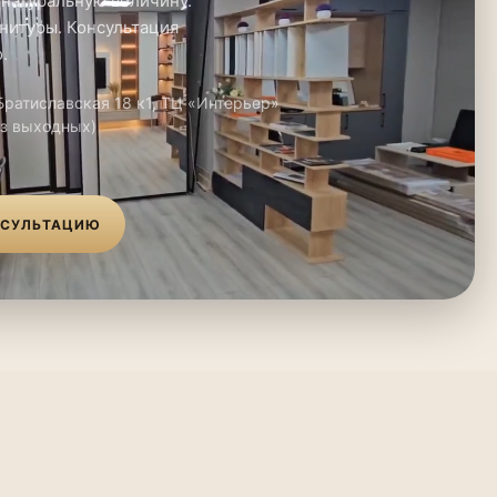
 натуральную величину.
нитуры. Консультация
.
 Братиславская 18 к1, ТЦ «Интерьер»
ез выходных)
НСУЛЬТАЦИЮ