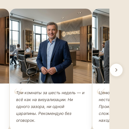
Михаил Захаров
Ольга Рома
Три комнаты за шесть недель — и
Ценю возможн
ВЛАДЕЛЕЦ АПАРТАМЕНТОВ
АРХИТЕКТОР-Д
всё как на визуализации. Ни
нестандартные
одного зазора, ни одной
Производство 
царапины. Рекомендую без
сложные конфи
оговорок.
находит техно