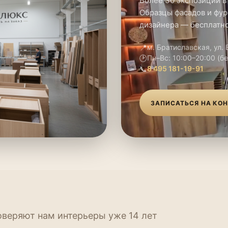
Более 30 экспозиций в
Образцы фасадов и фур
дизайнера — бесплатно
📍
м. Братиславская, ул.
🕑
Пн–Вс: 10:00–20:00 (б
📞
8 495 181-19-91
ЗАПИСАТЬСЯ НА КО
оверяют нам интерьеры уже 14 лет