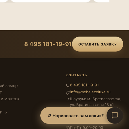
8 495 181-19-91
ОСТАВИТЬ ЗАЯВКУ
КОНТАКТЫ
8 495 181-19-91
ый замер
📞
т
info@mebelecoluxe.ru
📋
 и монтаж
Шоурум: м. Братиславская,
📍
ул. Братиславская 18 к1,
ТЦ «Интерьер»
ги →
🎨 Нарисовать вам эскиз?
Цех: м. Кожуховская,
🏭
2-й Южнопортовый пр. 26
Пн–Пт 9:00–20:00
🕑