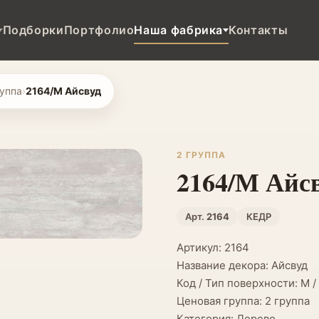
Подборки
Портфолио
Наша фабрика
Контакты
руппа
›
2164/М Айсвуд
2 ГРУППА
2164/М Айс
Арт.
2164
КЕДР
Артикул: 2164
Название декора: Айсвуд
Код / Тип поверхности: М 
Ценовая группа: 2 группа
Категория: Дерево