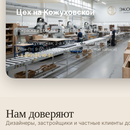
Цех на Кожуховской
Собственный завод 500 м². ЧПУ-станки, фрезеровка,
покраска и сборка — всё под одной крышей.
📍
м. Кожуховская, 2-й Южнопортовый пр. 26
🕑
Пн–Пт: 9:00–18:00 (по предварительной записи)
📞
8 495 181-19-91
Нам доверяют
Дизайнеры, застройщики и частные клиенты д