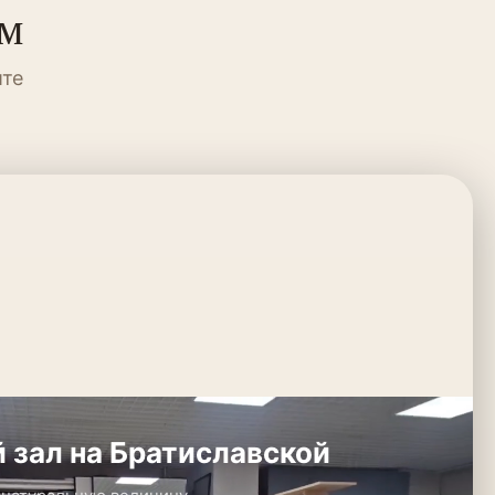
ум
ите
 зал на Братиславской