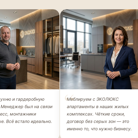
Петров
Наталья Морозова
кухню и гардеробную
Меблируем с ЭКОЛЮКС
ЛИЕНТ, КУХНЯ +
ДИРЕКТОР, ООО «СТРОЙИНВЕСТ»
 Менеджер был на связи
апартаменты в наших жилых
НАЯ
цесс, монтажники
комплексах. Чёткие сроки,
е. Всё встало идеально.
договор без серых зон — это
именно то, что нужно бизнесу.