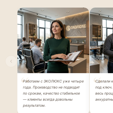
Елена Соколова
Андрей 
Работаем с ЭКОЛЮКС уже четыре
Сделали 
ДИЗАЙНЕР ИНТЕРЬЕРОВ
ЧАСТНЫЙ К
года. Производство не подводит
под ключ.
ГАРДЕРОБ
по срокам, качество стабильное
весь про
— клиенты всегда довольны
аккуратны
результатом.