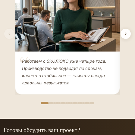
Елена Соколова
Ан
Работаем с ЭКОЛЮКС уже четыре года.
Сде
ДИЗАЙНЕР ИНТЕРЬЕРОВ
ЧАС
Производство не подводит по срокам,
Мен
качество стабильное — клиенты всегда
мон
довольны результатом.
иде
Готовы обсудить ваш проект?