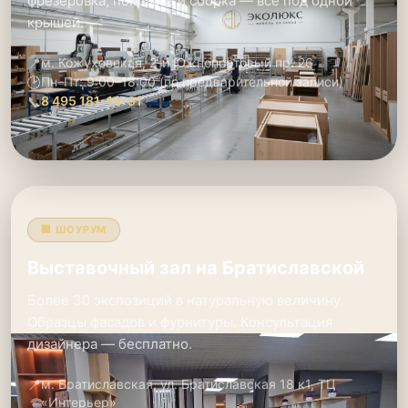
фрезеровка, покраска и сборка — всё под одной
крышей.
📍
м. Кожуховская, 2-й Южнопортовый пр. 26
🕑
Пн–Пт: 9:00–18:00 (по предварительной записи)
📞
8 495 181-19-91
🏢 ШОУРУМ
Выставочный зал на Братиславской
Более 30 экспозиций в натуральную величину.
Образцы фасадов и фурнитуры. Консультация
дизайнера — бесплатно.
📍
м. Братиславская, ул. Братиславская 18 к1, ТЦ
«Интерьер»