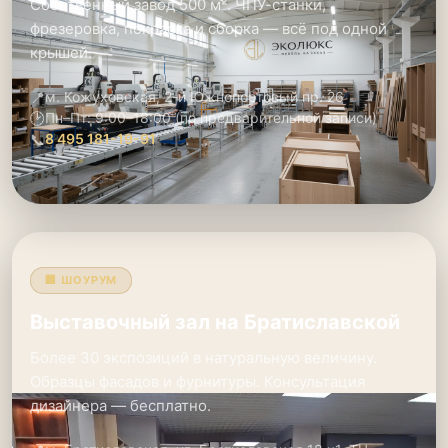
Собственный завод 500 м². ЧПУ-станки,
фрезеровка, покраска и сборка — всё под одной
крышей.
📍
м. Кожуховская, 2-й Южнопортовый пр. 26
🕑
Пн–Пт: 9:00–18:00 (по предварительной записи)
📞
8 495 181-19-91
🏢 ШОУРУМ
Выставочный зал на Братиславской
Более 30 экспозиций в натуральную величину.
Образцы фасадов и фурнитуры. Консультация
дизайнера — бесплатно.