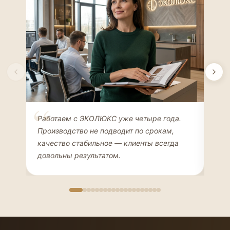
Елена Соколова
Ан
Работаем с ЭКОЛЮКС уже четыре года.
Сде
ДИЗАЙНЕР ИНТЕРЬЕРОВ
ЧАС
Производство не подводит по срокам,
Мен
качество стабильное — клиенты всегда
мон
довольны результатом.
иде