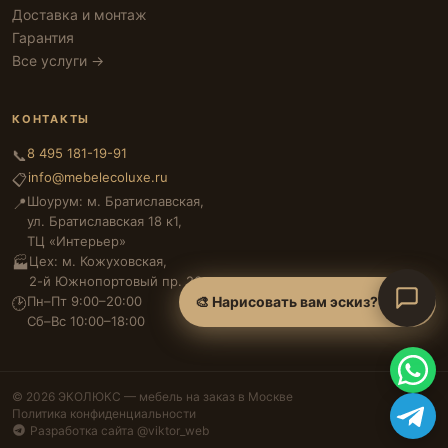
Доставка и монтаж
Гарантия
Все услуги →
КОНТАКТЫ
8 495 181-19-91
📞
info@mebelecoluxe.ru
📋
Шоурум: м. Братиславская,
📍
ул. Братиславская 18 к1,
ТЦ «Интерьер»
Цех: м. Кожуховская,
🏭
2-й Южнопортовый пр. 26
Пн–Пт 9:00–20:00
🎨 Нарисовать вам эскиз?
🕑
Сб–Вс 10:00–18:00
© 2026 ЭКОЛЮКС — мебель на заказ в Москве
Политика конфиденциальности
Разработка сайта @viktor_web