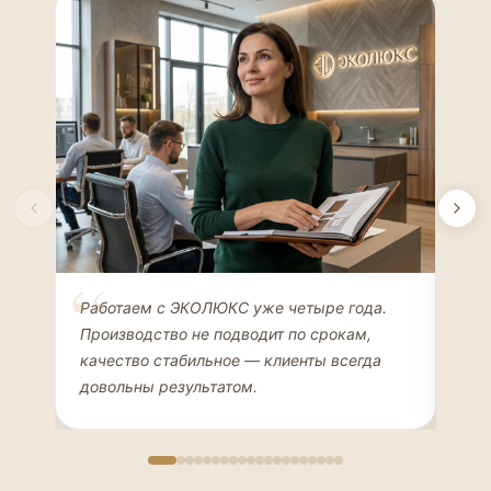
Елена Соколова
Ан
Работаем с ЭКОЛЮКС уже четыре года.
Сде
ДИЗАЙНЕР ИНТЕРЬЕРОВ
ЧАС
Производство не подводит по срокам,
Мен
качество стабильное — клиенты всегда
мон
довольны результатом.
иде