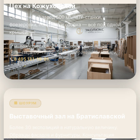
Цех на Кожуховской
Собственный завод 500 м². ЧПУ-станки,
фрезеровка, покраска и сборка — всё под одной
крышей.
📍
м. Кожуховская, 2-й Южнопортовый пр. 26
🕑
Пн–Пт: 9:00–18:00 (по предварительной записи)
📞
8 495 181-19-91
🏢 ШОУРУМ
Выставочный зал на Братиславской
Более 30 экспозиций в натуральную величину.
Образцы фасадов и фурнитуры. Консультация