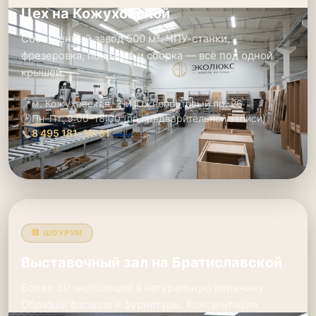
Цех на Кожуховской
Собственный завод 500 м². ЧПУ-станки,
фрезеровка, покраска и сборка — всё под одной
крышей.
📍
м. Кожуховская, 2-й Южнопортовый пр. 26
🕑
Пн–Пт: 9:00–18:00 (по предварительной записи)
📞
8 495 181-19-91
🏢 ШОУРУМ
Выставочный зал на Братиславской
Более 30 экспозиций в натуральную величину.
Образцы фасадов и фурнитуры. Консультация