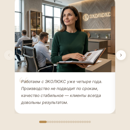
Елена Соколова
Ан
Работаем с ЭКОЛЮКС уже четыре года.
Сде
ДИЗАЙНЕР ИНТЕРЬЕРОВ
ЧАС
Производство не подводит по срокам,
Мен
качество стабильное — клиенты всегда
мон
довольны результатом.
иде