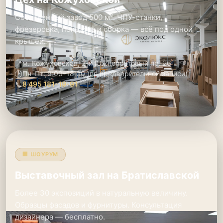
Собственный завод 500 м². ЧПУ-станки,
фрезеровка, покраска и сборка — всё под одной
крышей.
📍
м. Кожуховская, 2-й Южнопортовый пр. 26
🕑
Пн–Пт: 9:00–18:00 (по предварительной записи)
📞
8 495 181-19-91
🏢 ШОУРУМ
Выставочный зал на Братиславской
Более 30 экспозиций в натуральную величину.
Образцы фасадов и фурнитуры. Консультация
дизайнера — бесплатно.