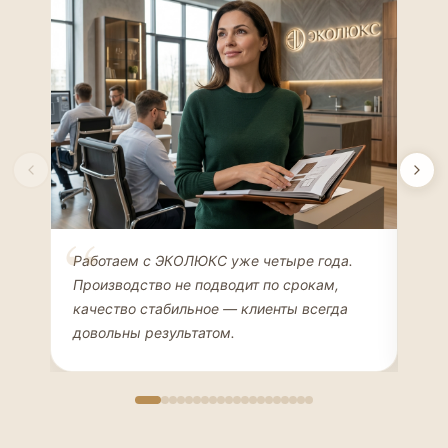
Елена Соколова
Ан
Работаем с ЭКОЛЮКС уже четыре года.
Сде
ДИЗАЙНЕР ИНТЕРЬЕРОВ
ЧАС
Производство не подводит по срокам,
Мен
качество стабильное — клиенты всегда
мон
довольны результатом.
иде