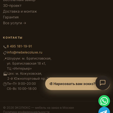
3D-проект
Доставка и монтаж
Гарантия
Все услуги →
КОНТАКТЫ
8 495 181-19-91
📞
info@mebelecoluxe.ru
📋
Шоурум: м. Братиславская,
📍
ул. Братиславская 18 к1,
ТЦ «Интерьер»
Цех: м. Кожуховская,
🏭
2-й Южнопортовый пр. 26
🎨 Нарисовать вам эскиз?
Пн–Пт 9:00–20:00
🕑
Сб–Вс 10:00–18:00
© 2026 ЭКОЛЮКС — мебель на заказ в Москве
Политика конфиденциальности