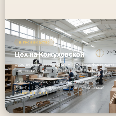
🏭 ПРОИЗВОДСТВО
Цех на Кожуховской
Собственный завод 500 м². ЧПУ-станки, фрезеровка,
покраска и сборка — всё под одной крышей.
📍
м. Кожуховская, 2-й Южнопортовый пр. 26
🕑
Пн–Пт: 9:00–18:00 (по предварительной записи)
📞
8 495 181-19-91