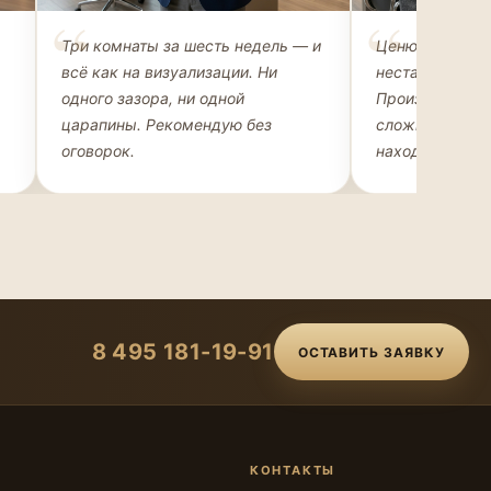
Михаил Захаров
Ольга Рома
Три комнаты за шесть недель — и
Ценю возможн
ВЛАДЕЛЕЦ АПАРТАМЕНТОВ
АРХИТЕКТОР-Д
всё как на визуализации. Ни
нестандартные
одного зазора, ни одной
Производство 
царапины. Рекомендую без
сложные конфи
оговорок.
находит техно
8 495 181-19-91
ОСТАВИТЬ ЗАЯВКУ
КОНТАКТЫ