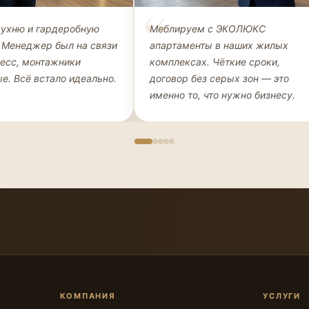
Петров
Наталья Морозова
кухню и гардеробную
Меблируем с ЭКОЛЮКС
ЛИЕНТ, КУХНЯ +
ДИРЕКТОР, ООО «СТРОЙИНВЕСТ»
 Менеджер был на связи
апартаменты в наших жилых
НАЯ
цесс, монтажники
комплексах. Чёткие сроки,
е. Всё встало идеально.
договор без серых зон — это
именно то, что нужно бизнесу.
КОМПАНИЯ
УСЛУГИ