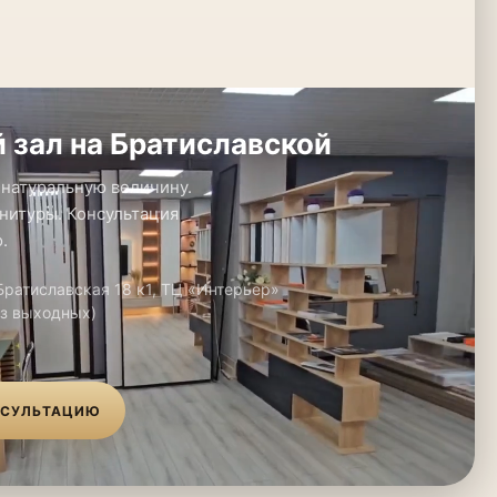
 зал на Братиславской
 натуральную величину.
нитуры. Консультация
.
 Братиславская 18 к1, ТЦ «Интерьер»
ез выходных)
НСУЛЬТАЦИЮ