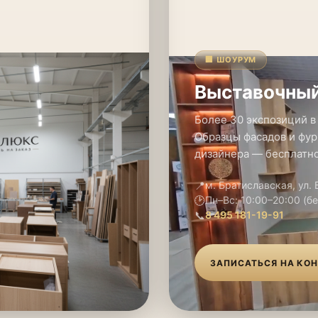
🏢 ШОУРУМ
Выставочный
Более 30 экспозиций в
Образцы фасадов и фур
дизайнера — бесплатно
📍
м. Братиславская, ул.
🕑
Пн–Вс: 10:00–20:00 (б
📞
8 495 181-19-91
ЗАПИСАТЬСЯ НА КО