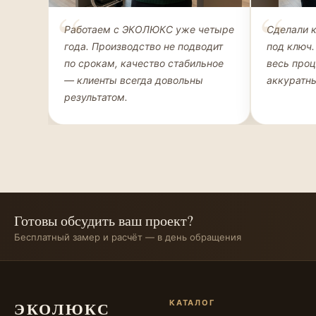
Елена Соколова
Андрей 
Работаем с ЭКОЛЮКС уже четыре
Сделали 
ДИЗАЙНЕР ИНТЕРЬЕРОВ
ЧАСТНЫЙ К
года. Производство не подводит
под ключ.
ГАРДЕРОБ
по срокам, качество стабильное
весь про
— клиенты всегда довольны
аккуратны
результатом.
Готовы обсудить ваш проект?
Бесплатный замер и расчёт — в день обращения
ЭКОЛЮКС
КАТАЛОГ