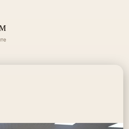
ум
ите