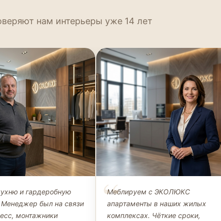
оверяют нам интерьеры уже 14 лет
Петров
Наталья Морозова
кухню и гардеробную
Меблируем с ЭКОЛЮКС
ЛИЕНТ, КУХНЯ +
ДИРЕКТОР, ООО «СТРОЙИНВЕСТ»
 Менеджер был на связи
апартаменты в наших жилых
НАЯ
цесс, монтажники
комплексах. Чёткие сроки,