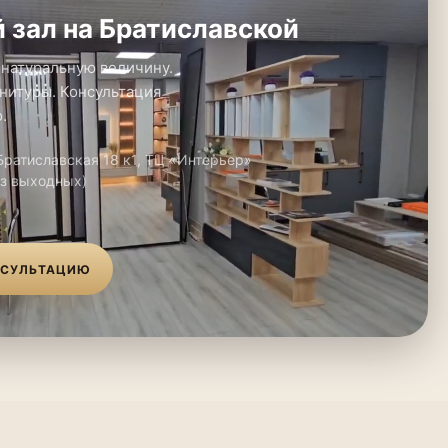
 зал на Братиславской
 натуральную величину.
нитуры. Консультация
.
 Братиславская 18 к1, ТЦ «Интерьер»
ез выходных)
НСУЛЬТАЦИЮ