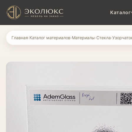
Каталог
Главная
›
Каталог материалов
›
Материалы
›
Стекла
›
Узорчато