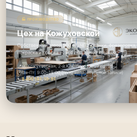
🏭 ПРОИЗВОДСТВО
Цех на Кожуховской
Собственный завод 500 м². ЧПУ-станки, фрезеровка,
покраска и сборка — всё под одной крышей.
📍
м. Кожуховская, 2-й Южнопортовый пр. 26
🕑
Пн–Пт: 9:00–18:00 (по предварительной записи)
📞
8 495 181-19-91