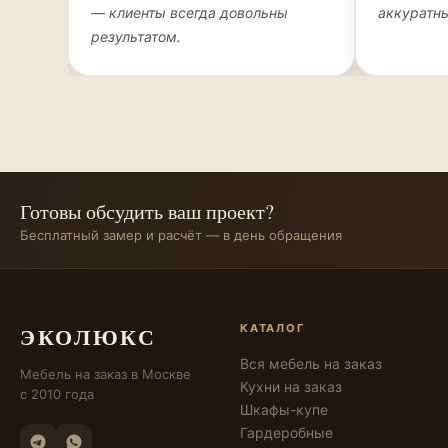
— клиенты всегда довольны
аккуратны
результатом.
Готовы обсудить ваш проект?
Бесплатный замер и расчёт — в день обращения
ЭКОЛЮКС
КАТАЛОГ
Вся мебель на заказ
Мебель на заказ в Москве
Кухни на заказ
с 2010 года
Шкафы-купе
Гардеробные