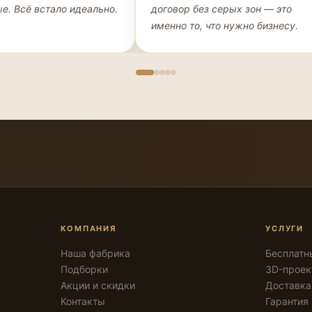
е. Всё встало идеально.
договор без серых зон — это
именно то, что нужно бизнесу.
КОМПАНИЯ
УСЛУГИ
Наша фабрика
Бесплатн
Подборки
3D-проек
Акции и скидки
Доставка
Контакты
Гарантия