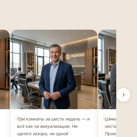
Михаил Захаров
Ольга Рома
Три комнаты за шесть недель — и
Ценю возможн
ВЛАДЕЛЕЦ АПАРТАМЕНТОВ
АРХИТЕКТОР-Д
всё как на визуализации. Ни
нестандартные
одного зазора, ни одной
Производство 