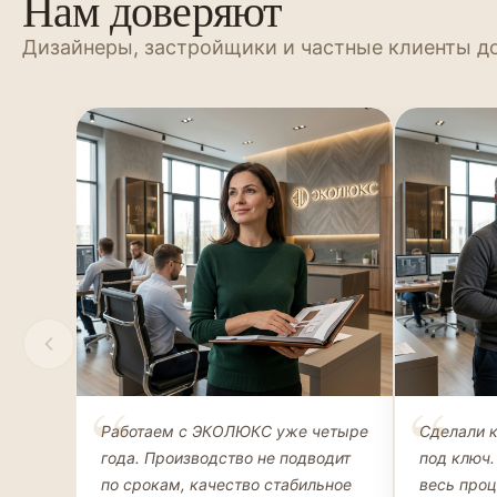
Нам доверяют
Дизайнеры, застройщики и частные клиенты д
Елена Соколова
Андрей 
Работаем с ЭКОЛЮКС уже четыре
Сделали 
ДИЗАЙНЕР ИНТЕРЬЕРОВ
ЧАСТНЫЙ К
года. Производство не подводит
под ключ.
ГАРДЕРОБ
по срокам, качество стабильное
весь про