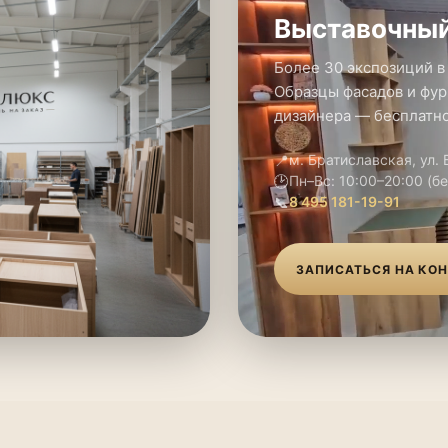
Выставочный
Более 30 экспозиций в
Образцы фасадов и фур
дизайнера — бесплатно
📍
м. Братиславская, ул.
🕑
Пн–Вс: 10:00–20:00 (б
📞
8 495 181-19-91
ЗАПИСАТЬСЯ НА КО