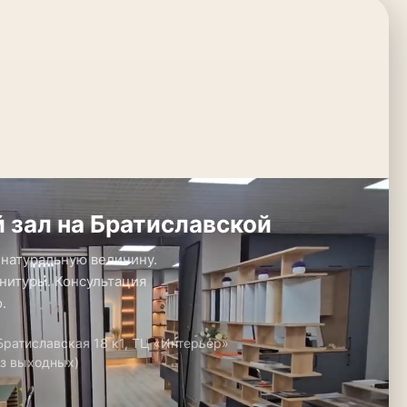
 зал на Братиславской
 натуральную величину.
нитуры. Консультация
.
 Братиславская 18 к1, ТЦ «Интерьер»
ез выходных)