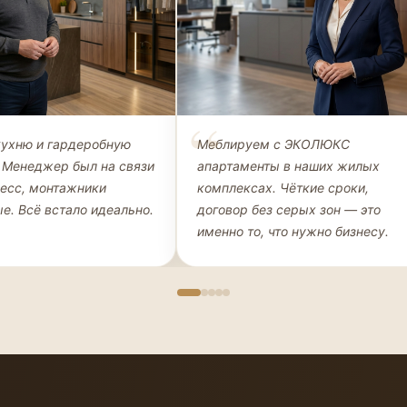
Петров
Наталья Морозова
кухню и гардеробную
Меблируем с ЭКОЛЮКС
ЛИЕНТ, КУХНЯ +
ДИРЕКТОР, ООО «СТРОЙИНВЕСТ»
 Менеджер был на связи
апартаменты в наших жилых
НАЯ
цесс, монтажники
комплексах. Чёткие сроки,
е. Всё встало идеально.
договор без серых зон — это
именно то, что нужно бизнесу.