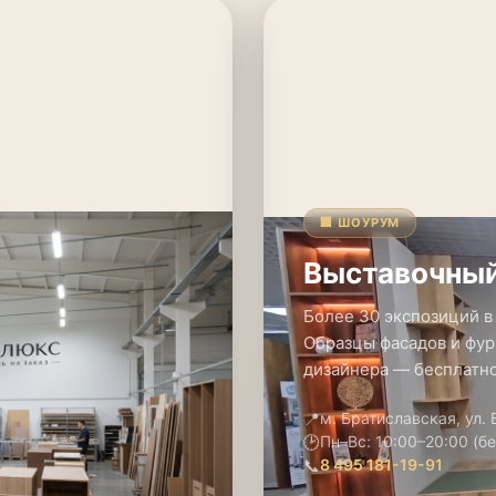
🏢 ШОУРУМ
Выставочный
Более 30 экспозиций в
Образцы фасадов и фур
дизайнера — бесплатно
📍
м. Братиславская, ул.
🕑
Пн–Вс: 10:00–20:00 (б
📞
8 495 181-19-91