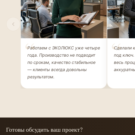
Елена Соколова
Андрей 
Работаем с ЭКОЛЮКС уже четыре
Сделали 
ДИЗАЙНЕР ИНТЕРЬЕРОВ
ЧАСТНЫЙ К
года. Производство не подводит
под ключ.
ГАРДЕРОБ
по срокам, качество стабильное
весь про
— клиенты всегда довольны
аккуратны
результатом.
Готовы обсудить ваш проект?