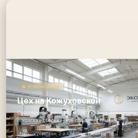
🏭 ПРОИЗВОДСТВО
Цех на Кожуховской
Собственный завод 500 м². ЧПУ-станки, фрезеровка,
покраска и сборка — всё под одной крышей.
📍
м. Кожуховская, 2-й Южнопортовый пр. 26