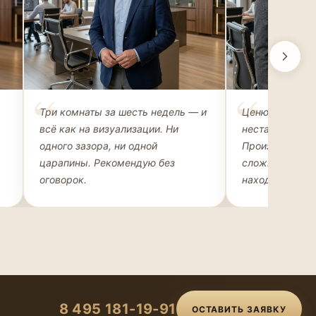
Михаил Захаров
Ольга Рома
Три комнаты за шесть недель — и
Ценю возможн
ВЛАДЕЛЕЦ АПАРТАМЕНТОВ
АРХИТЕКТОР-Д
всё как на визуализации. Ни
нестандартные
одного зазора, ни одной
Производство 
царапины. Рекомендую без
сложные конфи
оговорок.
находит техно
8 495 181-19-91
ОСТАВИТЬ ЗАЯВКУ