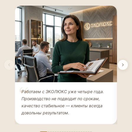
Елена Соколова
Ан
Работаем с ЭКОЛЮКС уже четыре года.
Сде
ДИЗАЙНЕР ИНТЕРЬЕРОВ
ЧАС
Производство не подводит по срокам,
Мен
качество стабильное — клиенты всегда
мон
довольны результатом.
иде