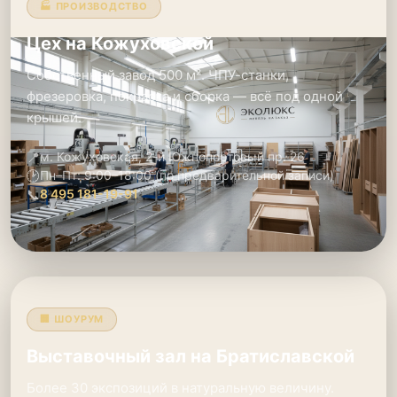
🏭 ПРОИЗВОДСТВО
Цех на Кожуховской
Собственный завод 500 м². ЧПУ-станки,
фрезеровка, покраска и сборка — всё под одной
крышей.
📍
м. Кожуховская, 2-й Южнопортовый пр. 26
🕑
Пн–Пт: 9:00–18:00 (по предварительной записи)
📞
8 495 181-19-91
🏢 ШОУРУМ
Выставочный зал на Братиславской
Более 30 экспозиций в натуральную величину.