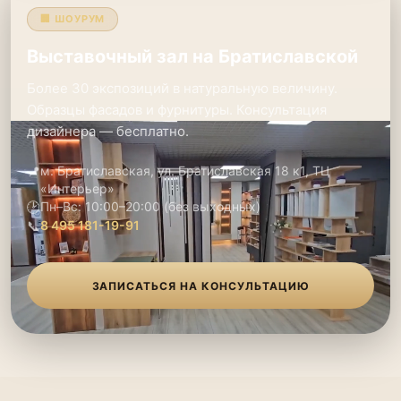
🏢 ШОУРУМ
Выставочный зал на Братиславской
Более 30 экспозиций в натуральную величину.
Образцы фасадов и фурнитуры. Консультация
дизайнера — бесплатно.
📍
м. Братиславская, ул. Братиславская 18 к1, ТЦ
«Интерьер»
🕑
Пн–Вс: 10:00–20:00 (без выходных)
📞
8 495 181-19-91
ЗАПИСАТЬСЯ НА КОНСУЛЬТАЦИЮ