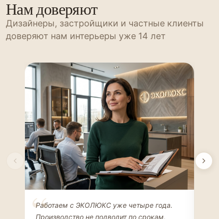
Нам доверяют
Дизайнеры, застройщики и частные клиенты
доверяют нам интерьеры уже 14 лет
Елена Соколова
Ан
Работаем с ЭКОЛЮКС уже четыре года.
Сде
ДИЗАЙНЕР ИНТЕРЬЕРОВ
ЧАС
Производство не подводит по срокам,
Мен