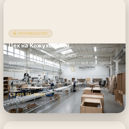
🏭 ПРОИЗВОДСТВО
Цех на Кожуховской
Собственный завод 500 м². ЧПУ-станки,
фрезеровка, покраска и сборка — всё под одной
крышей.
📍
м. Кожуховская, 2-й Южнопортовый пр. 26
🕑
Пн–Пт: 9:00–18:00 (по предварительной записи)
📞
8 495 181-19-91