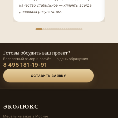
качество стабильное — клиенты всегда
мон
довольны результатом.
иде
Готовы обсудить ваш проект?
Бесплатный замер и расчёт — в день обращения
8 495 181-19-91
ОСТАВИТЬ ЗАЯВКУ
ЭКОЛЮКС
Мебель на заказ в Москве