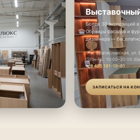
Выставочный
Более 30 экспозиций в
Образцы фасадов и фур
дизайнера — бесплатно
📍
м. Братиславская, ул.
🕑
Пн–Вс: 10:00–20:00 (б
📞
8 495 181-19-91
ЗАПИСАТЬСЯ НА КО