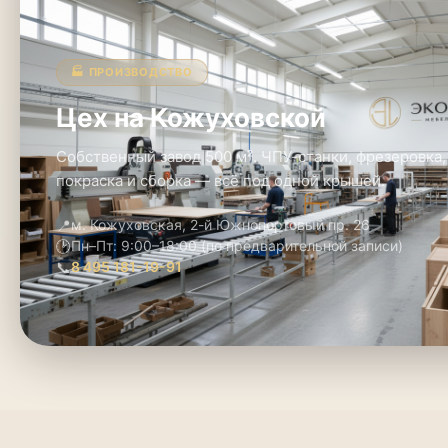
🏭 ПРОИЗВОДСТВО
Цех на Кожуховской
Собственный завод 500 м². ЧПУ-станки, фрезеровка,
покраска и сборка — всё под одной крышей.
📍
м. Кожуховская, 2-й Южнопортовый пр. 26
🕑
Пн–Пт: 9:00–18:00 (по предварительной записи)
📞
8 495 181-19-91