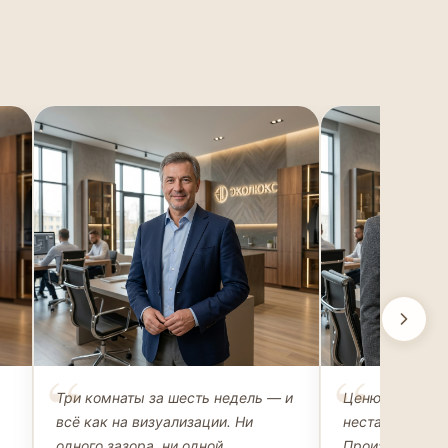
Михаил Захаров
Ольга Рома
Три комнаты за шесть недель — и
Ценю возможн
ВЛАДЕЛЕЦ АПАРТАМЕНТОВ
АРХИТЕКТОР-Д
всё как на визуализации. Ни
нестандартные
одного зазора, ни одной
Производство 