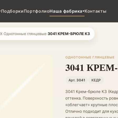
Подборки
Портфолио
Наша фабрика
Контакты
ВХ
›
Однотонные глянцевые
›
3041 КРЕМ-БРЮЛЕ К3
ОДНОТОННЫЕ ГЛЯНЦЕВЫЕ
3041 КРЕМ
Арт.
3041
КЕДР
3041 Крем-брюле К3 (Кед
оттенка. Поверхность ровн
«облегчает» крупные плос
Отлично подходит для кухо
панелей в современных и 