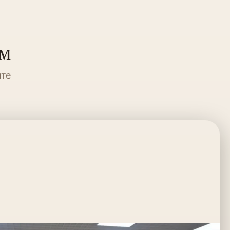
ум
ите