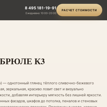
8 495 181-19-91
РАСЧЕТ СТОИМОСТИ
Ежедневно 10:00–20:00
-БРЮЛЕ К3
р) — однотонный глянец тёплого сливочно-бежевого
ая, зеркальная, красиво ловит свет и визуально
кости, добавляя интерьеру мягкость без лишней яркости.
нных фасадов, шкафов до потолка, пеналов и стеновых
неоклассических проектах. Практичен в уходе, хорошо