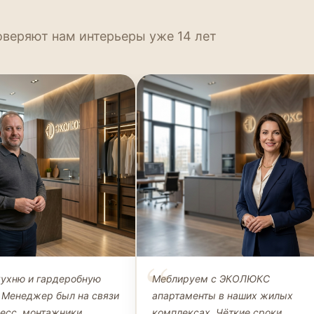
оверяют нам интерьеры уже 14 лет
Петров
Наталья Морозова
кухню и гардеробную
Меблируем с ЭКОЛЮКС
ЛИЕНТ, КУХНЯ +
ДИРЕКТОР, ООО «СТРОЙИНВЕСТ»
 Менеджер был на связи
апартаменты в наших жилых
НАЯ
цесс, монтажники
комплексах. Чёткие сроки,