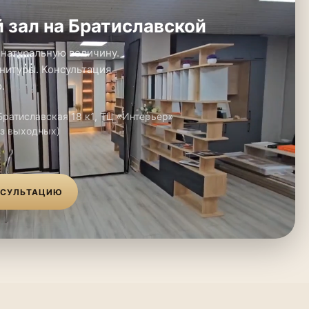
 зал на Братиславской
 натуральную величину.
нитуры. Консультация
.
 Братиславская 18 к1, ТЦ «Интерьер»
ез выходных)
НСУЛЬТАЦИЮ