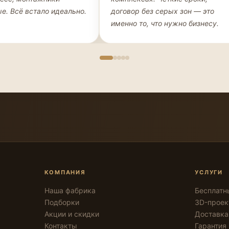
е. Всё встало идеально.
договор без серых зон — это
именно то, что нужно бизнесу.
КОМПАНИЯ
УСЛУГИ
Наша фабрика
Бесплатн
Подборки
3D-проек
Акции и скидки
Доставка
Контакты
Гарантия