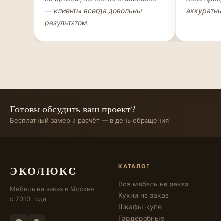
— клиенты всегда довольны
аккуратны
результатом.
Готовы обсудить ваш проект?
Бесплатный замер и расчёт — в день обращения
ЭКОЛЮКС
КАТАЛОГ
Вся мебель на заказ
Мебель на заказ в Москве
Кухни на заказ
с 2010 года
Шкафы-купе
Гардеробные