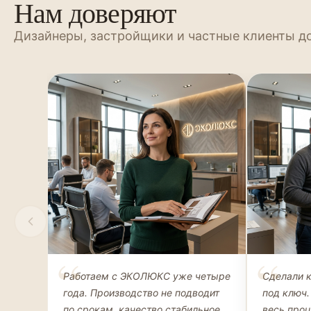
Нам доверяют
Дизайнеры, застройщики и частные клиенты д
Елена Соколова
Андрей 
Работаем с ЭКОЛЮКС уже четыре
Сделали 
ДИЗАЙНЕР ИНТЕРЬЕРОВ
ЧАСТНЫЙ К
года. Производство не подводит
под ключ.
ГАРДЕРОБ
по срокам, качество стабильное
весь про