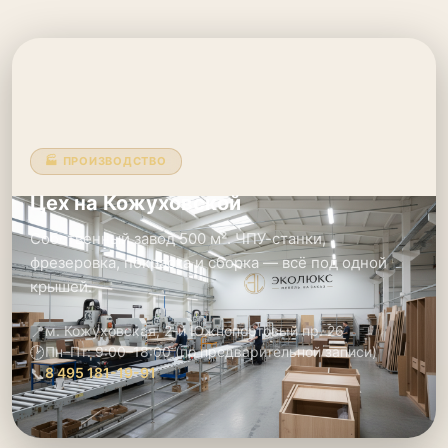
🏭 ПРОИЗВОДСТВО
Цех на Кожуховской
Собственный завод 500 м². ЧПУ-станки,
фрезеровка, покраска и сборка — всё под одной
крышей.
📍
м. Кожуховская, 2-й Южнопортовый пр. 26
🕑
Пн–Пт: 9:00–18:00 (по предварительной записи)
📞
8 495 181-19-91