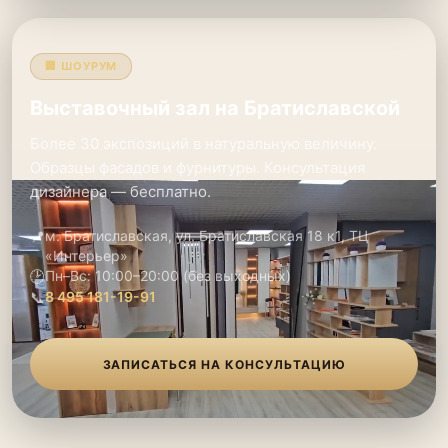
🏢 ШОУРУМ
Выставочный зал на Братиславской
Более 30 экспозиций в натуральную величину.
Образцы фасадов и фурнитуры. Консультация
дизайнера — бесплатно.
📍
м. Братиславская, ул. Братиславская 18 к1, ТЦ
«Интерьер»
🕑
Пн–Вс: 10:00–20:00 (без выходных)
📞
8 495 181-19-91
ЗАПИСАТЬСЯ НА КОНСУЛЬТАЦИЮ