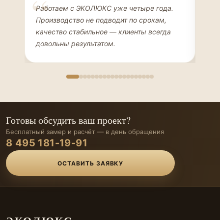
Елена Соколова
Ан
Работаем с ЭКОЛЮКС уже четыре года.
Сде
ДИЗАЙНЕР ИНТЕРЬЕРОВ
ЧАС
Производство не подводит по срокам,
Мен
качество стабильное — клиенты всегда
мон
довольны результатом.
иде
Готовы обсудить ваш проект?
Бесплатный замер и расчёт — в день обращения
8 495 181-19-91
ОСТАВИТЬ ЗАЯВКУ