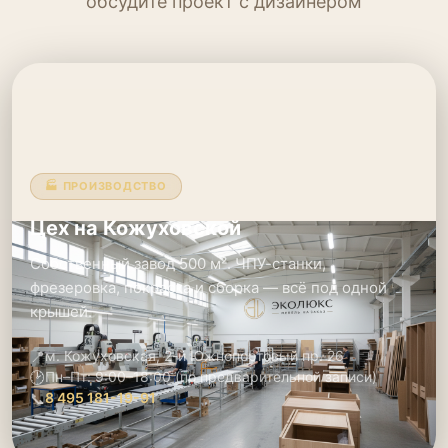
обсудите проект с дизайнером
🏭 ПРОИЗВОДСТВО
Цех на Кожуховской
Собственный завод 500 м². ЧПУ-станки,
фрезеровка, покраска и сборка — всё под одной
крышей.
📍
м. Кожуховская, 2-й Южнопортовый пр. 26
🕑
Пн–Пт: 9:00–18:00 (по предварительной записи)
📞
8 495 181-19-91