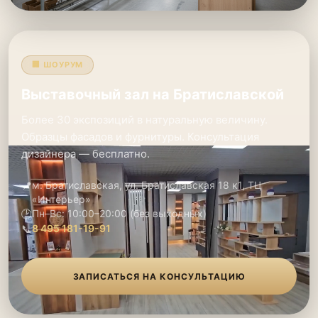
🏢 ШОУРУМ
Выставочный зал на Братиславской
Более 30 экспозиций в натуральную величину.
Образцы фасадов и фурнитуры. Консультация
дизайнера — бесплатно.
📍
м. Братиславская, ул. Братиславская 18 к1, ТЦ
«Интерьер»
🕑
Пн–Вс: 10:00–20:00 (без выходных)
📞
8 495 181-19-91
ЗАПИСАТЬСЯ НА КОНСУЛЬТАЦИЮ