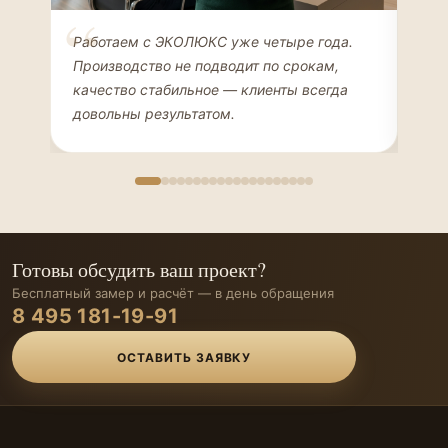
Елена Соколова
Ан
Работаем с ЭКОЛЮКС уже четыре года.
Сде
ДИЗАЙНЕР ИНТЕРЬЕРОВ
ЧАС
Производство не подводит по срокам,
Мен
качество стабильное — клиенты всегда
мон
довольны результатом.
иде
Готовы обсудить ваш проект?
Бесплатный замер и расчёт — в день обращения
8 495 181-19-91
ОСТАВИТЬ ЗАЯВКУ