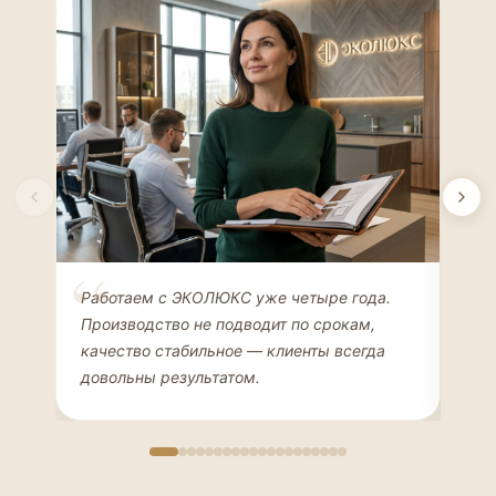
Елена Соколова
Ан
Работаем с ЭКОЛЮКС уже четыре года.
Сде
ДИЗАЙНЕР ИНТЕРЬЕРОВ
ЧАС
Производство не подводит по срокам,
Мен
качество стабильное — клиенты всегда
мон
довольны результатом.
иде