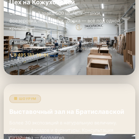
Цех на Кожуховской
Собственный завод 500 м². ЧПУ-станки,
фрезеровка, покраска и сборка — всё под одной
крышей.
📍
м. Кожуховская, 2-й Южнопортовый пр. 26
🕑
Пн–Пт: 9:00–18:00 (по предварительной записи)
📞
8 495 181-19-91
🏢 ШОУРУМ
Выставочный зал на Братиславской
Более 30 экспозиций в натуральную величину.
Образцы фасадов и фурнитуры. Консультация
дизайнера — бесплатно.