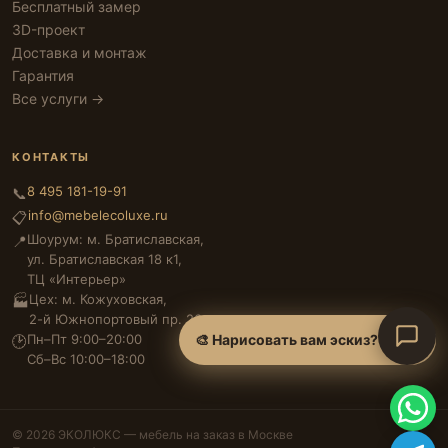
Бесплатный замер
3D-проект
Доставка и монтаж
Гарантия
Все услуги →
КОНТАКТЫ
8 495 181-19-91
📞
info@mebelecoluxe.ru
📋
Шоурум: м. Братиславская,
📍
ул. Братиславская 18 к1,
ТЦ «Интерьер»
Цех: м. Кожуховская,
🏭
2-й Южнопортовый пр. 26
Пн–Пт 9:00–20:00
🎨 Нарисовать вам эскиз?
🕑
Сб–Вс 10:00–18:00
© 2026 ЭКОЛЮКС — мебель на заказ в Москве