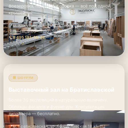
фрезеровка, покраска и сборка — всё под одной
крышей.
📍
м. Кожуховская, 2-й Южнопортовый пр. 26
🕑
Пн–Пт: 9:00–18:00 (по предварительной записи)
📞
8 495 181-19-91
🏢 ШОУРУМ
Выставочный зал на Братиславской
Более 30 экспозиций в натуральную величину.
Образцы фасадов и фурнитуры. Консультация
дизайнера — бесплатно.
📍
м. Братиславская, ул. Братиславская 18 к1, ТЦ