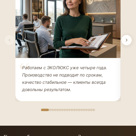
Елена Соколова
Ан
Работаем с ЭКОЛЮКС уже четыре года.
Сде
ДИЗАЙНЕР ИНТЕРЬЕРОВ
ЧАС
Производство не подводит по срокам,
Мен
качество стабильное — клиенты всегда
мон
довольны результатом.
иде