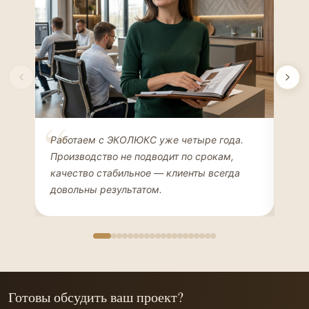
Елена Соколова
Ан
Работаем с ЭКОЛЮКС уже четыре года.
Сде
ДИЗАЙНЕР ИНТЕРЬЕРОВ
ЧАС
Производство не подводит по срокам,
Мен
качество стабильное — клиенты всегда
мон
довольны результатом.
иде
Готовы обсудить ваш проект?