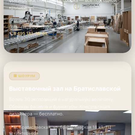
фрезеровка, покраска и сборка — всё под одной
крышей.
📍
м. Кожуховская, 2-й Южнопортовый пр. 26
🕑
Пн–Пт: 9:00–18:00 (по предварительной записи)
📞
8 495 181-19-91
🏢 ШОУРУМ
Выставочный зал на Братиславской
Более 30 экспозиций в натуральную величину.
Образцы фасадов и фурнитуры. Консультация
дизайнера — бесплатно.
📍
м. Братиславская, ул. Братиславская 18 к1, ТЦ
«Интерьер»