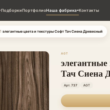
Подборки
Портфолио
Наша фабрика
Контакты
T
›
элегантные цвета и текстуры Софт Тач Сиена Древесный
AGT
элегантные 
Тач Сиена 
Арт.
737
AGT