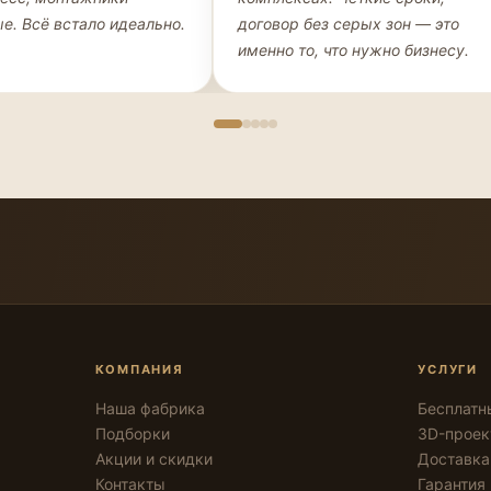
е. Всё встало идеально.
договор без серых зон — это
именно то, что нужно бизнесу.
КОМПАНИЯ
УСЛУГИ
Наша фабрика
Бесплатн
Подборки
3D-проек
Акции и скидки
Доставка
Контакты
Гарантия