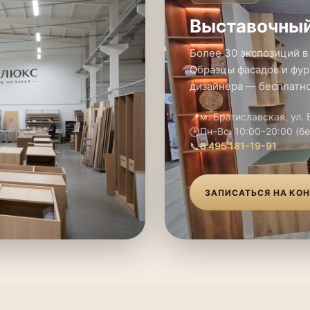
Выставочный
Более 30 экспозиций в
Образцы фасадов и фур
дизайнера — бесплатно
📍
м. Братиславская, ул.
🕑
Пн–Вс: 10:00–20:00 (б
📞
8 495 181-19-91
ЗАПИСАТЬСЯ НА КО