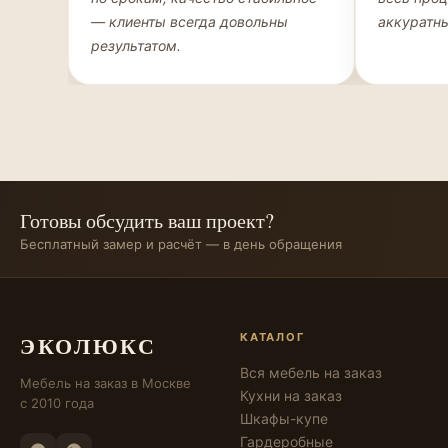
— клиенты всегда довольны
аккуратны
результатом.
Готовы обсудить ваш проект?
Бесплатный замер и расчёт — в день обращения
ЭКОЛЮКС
КАТАЛОГ
Вся мебель на заказ
Мебель на заказ в Москве
Кухни на заказ
с 2010 года
Шкафы-купе
Гардеробные