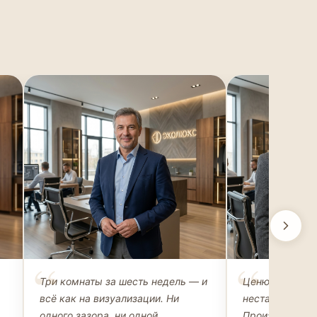
Михаил Захаров
Ольга Рома
Три комнаты за шесть недель — и
Ценю возможн
ВЛАДЕЛЕЦ АПАРТАМЕНТОВ
АРХИТЕКТОР-Д
всё как на визуализации. Ни
нестандартные
одного зазора, ни одной
Производство 