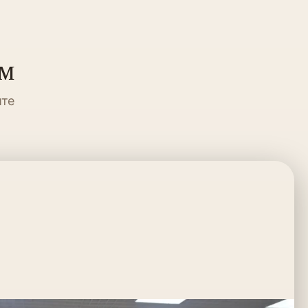
ум
ите