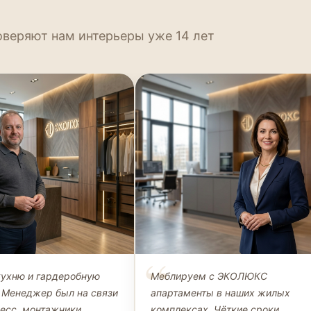
оверяют нам интерьеры уже 14 лет
Петров
Наталья Морозова
кухню и гардеробную
Меблируем с ЭКОЛЮКС
ЛИЕНТ, КУХНЯ +
ДИРЕКТОР, ООО «СТРОЙИНВЕСТ»
 Менеджер был на связи
апартаменты в наших жилых
НАЯ
цесс, монтажники
комплексах. Чёткие сроки,