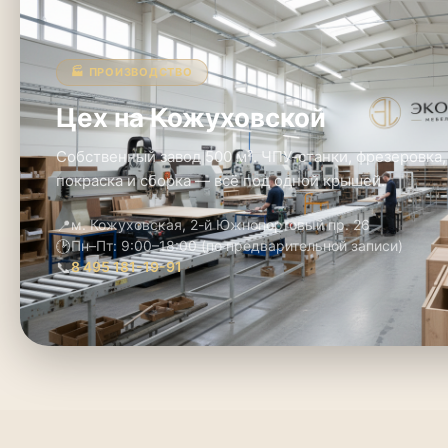
🏭 ПРОИЗВОДСТВО
Цех на Кожуховской
Собственный завод 500 м². ЧПУ-станки, фрезеровка,
покраска и сборка — всё под одной крышей.
📍
м. Кожуховская, 2-й Южнопортовый пр. 26
🕑
Пн–Пт: 9:00–18:00 (по предварительной записи)
📞
8 495 181-19-91