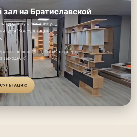
 зал на Братиславской
 натуральную величину.
нитуры. Консультация
.
 Братиславская 18 к1, ТЦ «Интерьер»
ез выходных)
НСУЛЬТАЦИЮ