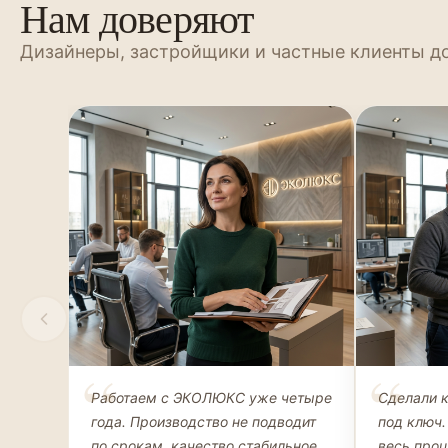
Нам доверяют
Дизайнеры, застройщики и частные клиенты д
Елена Соколова
Андрей 
Работаем с ЭКОЛЮКС уже четыре
Сделали 
ДИЗАЙНЕР ИНТЕРЬЕРОВ
ЧАСТНЫЙ К
года. Производство не подводит
под ключ.
ГАРДЕРОБ
по срокам, качество стабильное
весь про