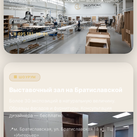
фрезеровка, покраска и сборка — всё под одной
крышей.
📍
м. Кожуховская, 2-й Южнопортовый пр. 26
🕑
Пн–Пт: 9:00–18:00 (по предварительной записи)
📞
8 495 181-19-91
🏢 ШОУРУМ
Выставочный зал на Братиславской
Более 30 экспозиций в натуральную величину.
Образцы фасадов и фурнитуры. Консультация
дизайнера — бесплатно.
📍
м. Братиславская, ул. Братиславская 18 к1, ТЦ
«Интерьер»