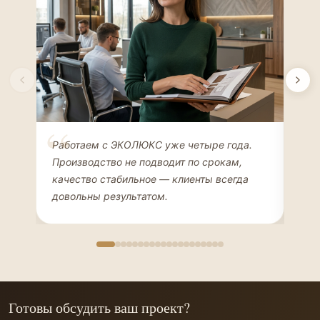
Елена Соколова
Ан
Работаем с ЭКОЛЮКС уже четыре года.
Сде
ДИЗАЙНЕР ИНТЕРЬЕРОВ
ЧАС
Производство не подводит по срокам,
Мен
качество стабильное — клиенты всегда
мон
довольны результатом.
иде
Готовы обсудить ваш проект?