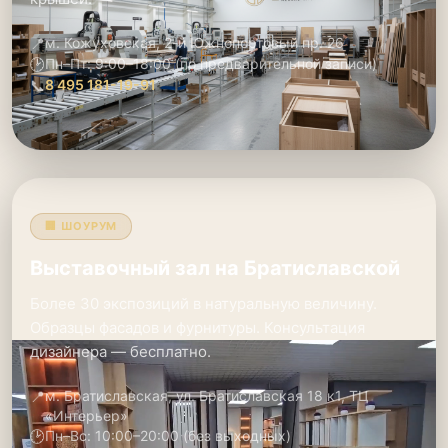
📍
м. Кожуховская, 2-й Южнопортовый пр. 26
🕑
Пн–Пт: 9:00–18:00 (по предварительной записи)
📞
8 495 181-19-91
🏢 ШОУРУМ
Выставочный зал на Братиславской
Более 30 экспозиций в натуральную величину.
Образцы фасадов и фурнитуры. Консультация
дизайнера — бесплатно.
📍
м. Братиславская, ул. Братиславская 18 к1, ТЦ
«Интерьер»
🕑
Пн–Вс: 10:00–20:00 (без выходных)