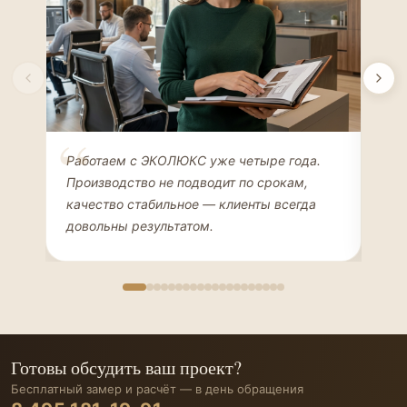
Елена Соколова
Ан
Работаем с ЭКОЛЮКС уже четыре года.
Сде
ДИЗАЙНЕР ИНТЕРЬЕРОВ
ЧАС
Производство не подводит по срокам,
Мен
качество стабильное — клиенты всегда
мон
довольны результатом.
иде
Готовы обсудить ваш проект?
Бесплатный замер и расчёт — в день обращения