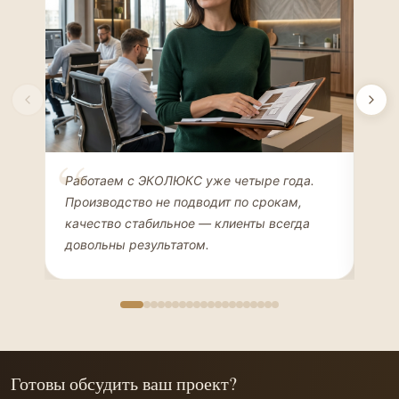
Елена Соколова
Ан
Работаем с ЭКОЛЮКС уже четыре года.
Сде
ДИЗАЙНЕР ИНТЕРЬЕРОВ
ЧАС
Производство не подводит по срокам,
Мен
качество стабильное — клиенты всегда
мон
довольны результатом.
иде
Готовы обсудить ваш проект?