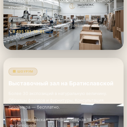
фрезеровка, покраска и сборка — всё под одной
крышей.
📍
м. Кожуховская, 2-й Южнопортовый пр. 26
🕑
Пн–Пт: 9:00–18:00 (по предварительной записи)
📞
8 495 181-19-91
🏢 ШОУРУМ
Выставочный зал на Братиславской
Более 30 экспозиций в натуральную величину.
Образцы фасадов и фурнитуры. Консультация
дизайнера — бесплатно.
📍
м. Братиславская, ул. Братиславская 18 к1, ТЦ
«Интерьер»