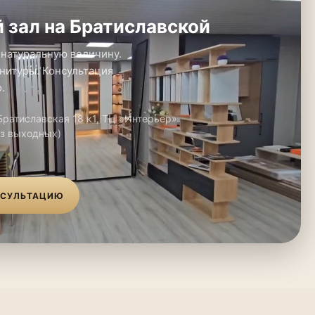
 зал на Братиславской
 натуральную величину.
нитуры. Консультация
.
 Братиславская 18 к1, ТЦ «Интерьер»
ез выходных)
НСУЛЬТАЦИЮ