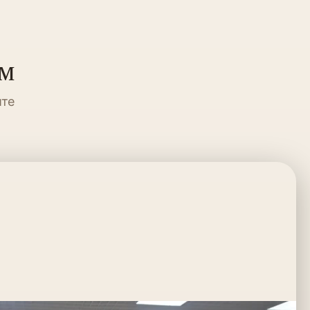
ум
ите