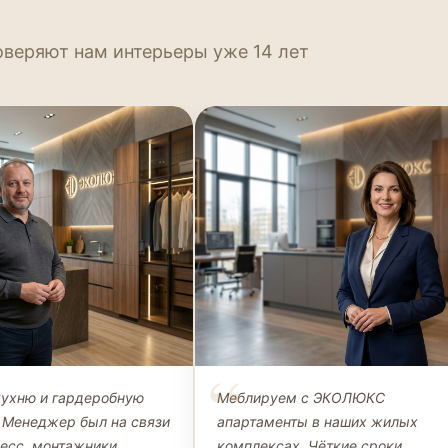
оверяют нам интерьеры уже 14 лет
Петров
Наталья Морозова
кухню и гардеробную
Меблируем с ЭКОЛЮКС
ЛИЕНТ, КУХНЯ +
ДИРЕКТОР, ООО «СТРОЙИНВЕСТ»
 Менеджер был на связи
апартаменты в наших жилых
НАЯ
цесс, монтажники
комплексах. Чёткие сроки,