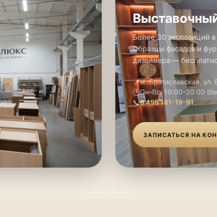
Выставочный
Более 30 экспозиций в
Образцы фасадов и фур
дизайнера — бесплатно
📍
м. Братиславская, ул.
🕑
Пн–Вс: 10:00–20:00 (б
📞
8 495 181-19-91
ЗАПИСАТЬСЯ НА КО