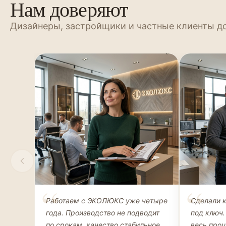
Нам доверяют
Дизайнеры, застройщики и частные клиенты д
Елена Соколова
Андрей 
Работаем с ЭКОЛЮКС уже четыре
Сделали 
ДИЗАЙНЕР ИНТЕРЬЕРОВ
ЧАСТНЫЙ К
года. Производство не подводит
под ключ.
ГАРДЕРОБ
по срокам, качество стабильное
весь про