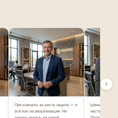
Михаил Захаров
Ольга Рома
Три комнаты за шесть недель — и
Ценю возможн
ВЛАДЕЛЕЦ АПАРТАМЕНТОВ
АРХИТЕКТОР-Д
всё как на визуализации. Ни
нестандартные
одного зазора, ни одной
Производство 