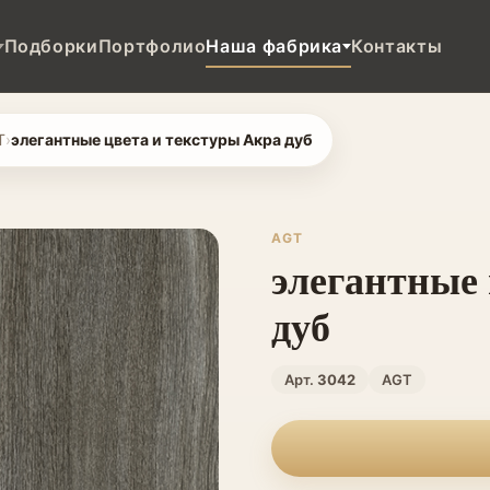
Подборки
Портфолио
Наша фабрика
Контакты
T
›
элегантные цвета и текстуры Акра дуб
AGT
элегантные 
дуб
Арт.
3042
AGT