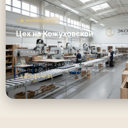
🏭 ПРОИЗВОДСТВО
Цех на Кожуховской
Собственный завод 500 м². ЧПУ-станки, фрезеровка,
покраска и сборка — всё под одной крышей.
📍
м. Кожуховская, 2-й Южнопортовый пр. 26
🕑
Пн–Пт: 9:00–18:00 (по предварительной записи)
📞
8 495 181-19-91