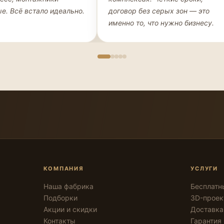
е. Всё встало идеально.
договор без серых зон — это
именно то, что нужно бизнесу.
КОМПАНИЯ
УСЛУГИ
Наша фабрика
Бесплатн
Подборки
3D-проек
Акции и скидки
Доставка
Контакты
Гарантия