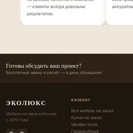
— клиенты всегда довольны
аккуратны
результатом.
Готовы обсудить ваш проект?
Бесплатный замер и расчёт — в день обращения
ЭКОЛЮКС
КАТАЛОГ
Вся мебель на заказ
Мебель на заказ в Москве
Кухни на заказ
с 2010 года
Шкафы-купе
Гардеробные