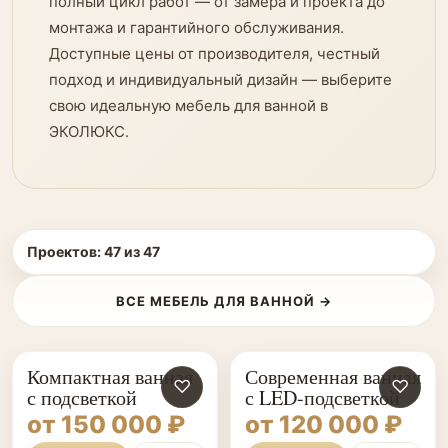
полный цикл работ — от замера и проекта до
монтажа и гарантийного обслуживания.
Доступные цены от производителя, честный
подход и индивидуальный дизайн — выберите
свою идеальную мебель для ванной в
ЭКОЛЮКС.
Проектов:
47
из
47
ВСЕ МЕБЕЛЬ ДЛЯ ВАННОЙ →
Компактная ванная
Современная ванная
♡
♡
с подсветкой
с LED-подсветкой
от 150 000 ₽
от 120 000 ₽