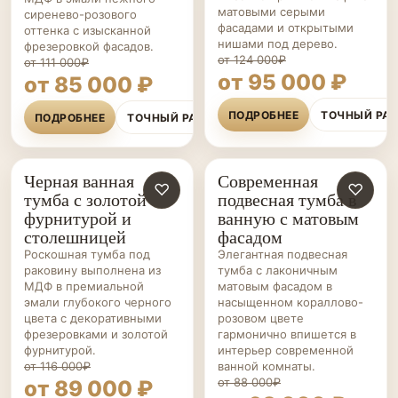
матовыми серыми
сиренево-розового
фасадами и открытыми
оттенка с изысканной
нишами под дерево.
фрезеровкой фасадов.
от 124 000₽
от 111 000₽
от 95 000 ₽
от 85 000 ₽
ПОДРОБНЕЕ
ТОЧНЫЙ РА
ПОДРОБНЕЕ
ТОЧНЫЙ РАСЧЁТ
Черная ванная
Современная
МЕБЕЛЬ ДЛЯ
♡
МЕБЕЛЬ ДЛЯ
♡
тумба с золотой
подвесная тумба в
ВАННОЙ НА ЗАКАЗ
ВАННОЙ НА ЗАКАЗ
фурнитурой и
ванную с матовым
столешницей
фасадом
Роскошная тумба под
Элегантная подвесная
раковину выполнена из
тумба с лаконичным
МДФ в премиальной
матовым фасадом в
эмали глубокого черного
насыщенном кораллово-
цвета с декоративными
розовом цвете
фрезеровками и золотой
гармонично впишется в
фурнитурой.
интерьер современной
от 116 000₽
ванной комнаты.
от 88 000₽
от 89 000 ₽