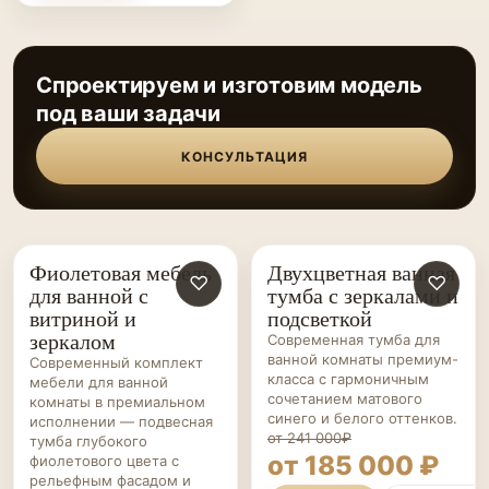
Спроектируем и изготовим модель
под ваши задачи
КОНСУЛЬТАЦИЯ
Фиолетовая мебель
Двухцветная ванная
МЕБЕЛЬ ДЛЯ
♡
МЕБЕЛЬ ДЛЯ
♡
для ванной с
тумба с зеркалами и
ВАННОЙ НА ЗАКАЗ
ВАННОЙ НА ЗАКАЗ
витриной и
подсветкой
зеркалом
Современная тумба для
ванной комнаты премиум-
Современный комплект
класса с гармоничным
мебели для ванной
сочетанием матового
комнаты в премиальном
синего и белого оттенков.
исполнении — подвесная
от 241 000₽
тумба глубокого
от 185 000 ₽
фиолетового цвета с
рельефным фасадом и