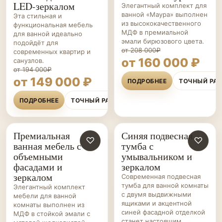
LED-зеркалом
Элегантный комплект для
ванной «Маура» выполнен
Эта стильная и
из высококачественного
функциональная мебель
МДФ в премиальной
для ванной идеально
эмали бирюзового цвета.
подойдёт для
от 208 000₽
современных квартир и
от 160 000 ₽
санузлов.
от 194 000₽
от 149 000 ₽
ПОДРОБНЕЕ
ТОЧНЫЙ РА
ПОДРОБНЕЕ
ТОЧНЫЙ РАСЧЁТ
Премиальная
Синяя подвесная
МЕБЕЛЬ ДЛЯ
♡
МЕБЕЛЬ ДЛЯ
♡
ванная мебель с
тумба с
ВАННОЙ НА ЗАКАЗ
ВАННОЙ НА ЗАКАЗ
объемными
умывальником и
фасадами и
зеркалом
зеркалом
Современная подвесная
тумба для ванной комнаты
Элегантный комплект
с двумя выдвижными
мебели для ванной
ящиками и акцентной
комнаты выполнен из
синей фасадной отделкой
МДФ в стойкой эмали с
станет настоящим