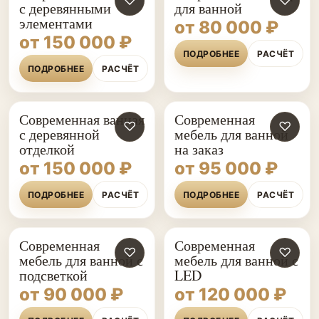
♡
♡
с деревянными
для ванной
элементами
от 80 000 ₽
от 150 000 ₽
ПОДРОБНЕЕ
РАСЧЁТ
ПОДРОБНЕЕ
РАСЧЁТ
Современная ванная
Современная
♡
♡
с деревянной
мебель для ванной
отделкой
на заказ
от 150 000 ₽
от 95 000 ₽
ПОДРОБНЕЕ
РАСЧЁТ
ПОДРОБНЕЕ
РАСЧЁТ
Современная
Современная
♡
♡
мебель для ванной с
мебель для ванной с
подсветкой
LED
от 90 000 ₽
от 120 000 ₽