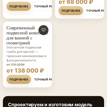
от 68 000 ₽
ПОДРОБНЕЕ
ТОЧНЫЙ РАСЧЁТ
ПОДРОБНЕЕ
ТОЧНЫЙ РА
Современный
МЕБЕЛЬ ДЛЯ
♡
подвесной комплект
ВАННОЙ НА ЗАКАЗ
для ванной с
геометрией
Элегантная подвесная
тумба для ванной —
гармония минимализма и
функциональности.
от 179 000₽
от 138 000 ₽
ПОДРОБНЕЕ
ТОЧНЫЙ РАСЧЁТ
Спроектируем и изготовим модель