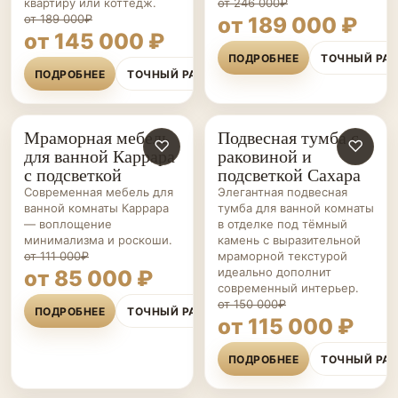
квартиру или коттедж.
от 246 000₽
от 189 000₽
от 189 000 ₽
от 145 000 ₽
ПОДРОБНЕЕ
ТОЧНЫЙ РА
ПОДРОБНЕЕ
ТОЧНЫЙ РАСЧЁТ
Мраморная мебель
Подвесная тумба с
МЕБЕЛЬ ДЛЯ
♡
МЕБЕЛЬ ДЛЯ
♡
для ванной Каррара
раковиной и
ВАННОЙ НА ЗАКАЗ
ВАННОЙ НА ЗАКАЗ
с подсветкой
подсветкой Сахара
Современная мебель для
Элегантная подвесная
ванной комнаты Каррара
тумба для ванной комнаты
— воплощение
в отделке под тёмный
минимализма и роскоши.
камень с выразительной
от 111 000₽
мраморной текстурой
идеально дополнит
от 85 000 ₽
современный интерьер.
от 150 000₽
ПОДРОБНЕЕ
ТОЧНЫЙ РАСЧЁТ
от 115 000 ₽
ПОДРОБНЕЕ
ТОЧНЫЙ РА