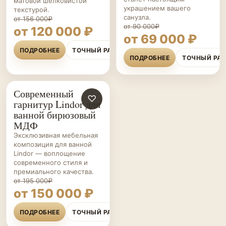
матовой шелковистой
украшением вашего
текстурой.
санузла.
от 156 000₽
от 90 000₽
от 120 000 ₽
от 69 000 ₽
ПОДРОБНЕЕ
ТОЧНЫЙ РАСЧЁТ
ПОДРОБНЕЕ
ТОЧНЫЙ РА
Современный
МЕБЕЛЬ ДЛЯ
♡
гарнитур Lindor для
ВАННОЙ НА ЗАКАЗ
ванной бирюзовый
МДФ
Эксклюзивная мебельная
композиция для ванной
Lindor — воплощение
современного стиля и
премиального качества.
от 195 000₽
от 150 000 ₽
ПОДРОБНЕЕ
ТОЧНЫЙ РАСЧЁТ