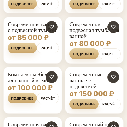
ПОДРОБНЕЕ
РАСЧЁТ
ПОДРОБНЕЕ
РАСЧЁТ
Современная ванная
Современная
♡
♡
с подвесной тумбой
подвесная тумба для
ванной
от 85 000 ₽
от 80 000 ₽
ПОДРОБНЕЕ
РАСЧЁТ
ПОДРОБНЕЕ
РАСЧЁТ
Комплект мебели
Современные
♡
♡
для ванной комнаты
ванные с
подсветкой
от 100 000 ₽
от 150 000 ₽
ПОДРОБНЕЕ
РАСЧЁТ
ПОДРОБНЕЕ
РАСЧЁТ
Современная ванная
Современный шкаф