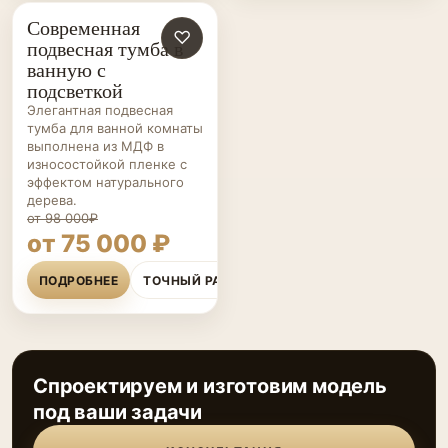
Современная
МЕБЕЛЬ ДЛЯ
♡
подвесная тумба в
ВАННОЙ НА ЗАКАЗ
ванную с
подсветкой
Элегантная подвесная
тумба для ванной комнаты
выполнена из МДФ в
износостойкой пленке с
эффектом натурального
дерева.
от 98 000₽
от 75 000 ₽
ПОДРОБНЕЕ
ТОЧНЫЙ РАСЧЁТ
Спроектируем и изготовим модель
под ваши задачи