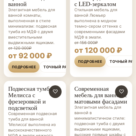
ванной
с LED-зеркалом
Элегантная мебель для
Стильная мебель для
ванной комнаты,
ванной Люмьер
выполненная в стиле
выполнена в модном
минимализм: подвесная
темно-сером оттенке с
тумба из МДФ с двумя
современными фасадами
вместительными
МДФ в эмали.
выдвижными ящиками.
от 156 000₽
от 120 000₽
от 120 000 ₽
от 92 000 ₽
ПОДРОБНЕЕ
ТОЧНЫЙ РА
ПОДРОБНЕЕ
ТОЧНЫЙ РАСЧЁТ
Подвесная тумба
Современная
МЕБЕЛЬ ДЛЯ
♡
МЕБЕЛЬ ДЛЯ
♡
Мелисса с
мебель для ванной с
ВАННОЙ НА ЗАКАЗ
ВАННОЙ НА ЗАКАЗ
фрезеровкой и
матовыми фасадами
подсветкой
Элегантная мебель для
ванной в
Современная подвесная
минималистичном стиле:
тумба для ванной
подвесная тумба с двумя
‘Мелисса’ выполнена из
выдвижными ящиками,
высококачественного
высокие прямые шкафы с
МДФ в эмали нежного