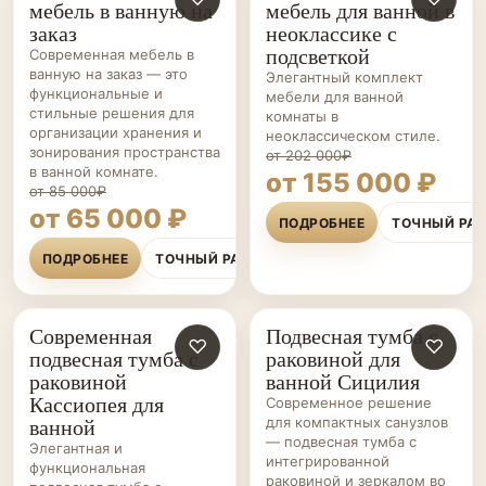
мебель в ванную на
мебель для ванной в
ВАННОЙ НА ЗАКАЗ
ВАННОЙ НА ЗАКАЗ
заказ
неоклассике с
подсветкой
Современная мебель в
ванную на заказ — это
Элегантный комплект
функциональные и
мебели для ванной
стильные решения для
комнаты в
организации хранения и
неоклассическом стиле.
зонирования пространства
от 202 000₽
в ванной комнате.
от 155 000 ₽
от 85 000₽
от 65 000 ₽
ПОДРОБНЕЕ
ТОЧНЫЙ РА
ПОДРОБНЕЕ
ТОЧНЫЙ РАСЧЁТ
Современная
Подвесная тумба с
МЕБЕЛЬ ДЛЯ
♡
МЕБЕЛЬ ДЛЯ
♡
подвесная тумба с
раковиной для
ВАННОЙ НА ЗАКАЗ
ВАННОЙ НА ЗАКАЗ
раковиной
ванной Сицилия
Кассиопея для
Современное решение
ванной
для компактных санузлов
— подвесная тумба с
Элегантная и
интегрированной
функциональная
раковиной и зеркалом во