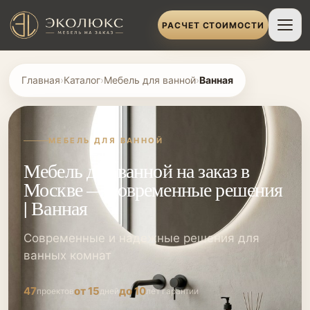
РАСЧЕТ СТОИМОСТИ
Главная
›
Каталог
›
Мебель для ванной
›
Ванная
МЕБЕЛЬ ДЛЯ ВАННОЙ
Мебель для ванной на заказ в
Москве — современные решения
| Ванная
Современные и надежные решения для
ванных комнат
47
от 15
до 10
проектов
дней
лет гарантии