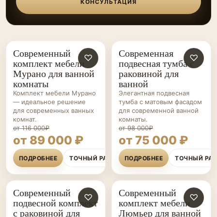
КОНСУЛЬТАЦИЯ
Современный
Современная
МЕБЕЛЬ ДЛЯ
♡
МЕБЕЛЬ ДЛЯ
♡
комплект мебели
подвесная тумба с
ВАННОЙ НА ЗАКАЗ
ВАННОЙ НА ЗАКАЗ
Мурано для ванной
раковиной для
комнаты
ванной
Комплект мебели Мурано
Элегантная подвесная
— идеальное решение
тумба с матовым фасадом
для современных ванных
для современной ванной
комнат.
комнаты.
от 116 000₽
от 98 000₽
от 89 000 ₽
от 75 000 ₽
ПОДРОБНЕЕ
ТОЧНЫЙ РАСЧЁТ
ПОДРОБНЕЕ
ТОЧНЫЙ РА
Современный
Современный
МЕБЕЛЬ ДЛЯ
♡
МЕБЕЛЬ ДЛЯ
♡
подвесной комплект
комплект мебели
ВАННОЙ НА ЗАКАЗ
ВАННОЙ НА ЗАКАЗ
с раковиной для
Люмьер для ванной