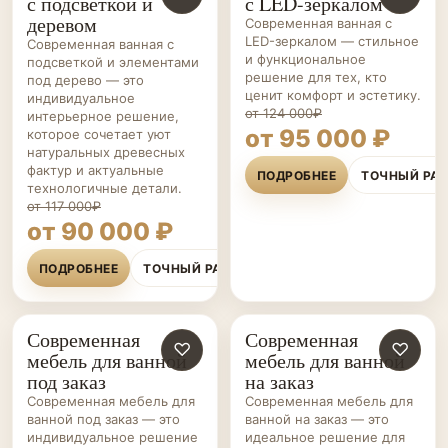
с подсветкой и
с LED-зеркалом
ВАННОЙ НА ЗАКАЗ
ВАННОЙ НА ЗАКАЗ
деревом
Современная ванная с
LED-зеркалом — стильное
Современная ванная с
и функциональное
подсветкой и элементами
решение для тех, кто
под дерево — это
ценит комфорт и эстетику.
индивидуальное
от 124 000₽
интерьерное решение,
от 95 000 ₽
которое сочетает уют
натуральных древесных
фактур и актуальные
ПОДРОБНЕЕ
ТОЧНЫЙ РА
технологичные детали.
от 117 000₽
от 90 000 ₽
ПОДРОБНЕЕ
ТОЧНЫЙ РАСЧЁТ
Современная
Современная
МЕБЕЛЬ ДЛЯ
♡
МЕБЕЛЬ ДЛЯ
♡
мебель для ванной
мебель для ванной
ВАННОЙ НА ЗАКАЗ
ВАННОЙ НА ЗАКАЗ
под заказ
на заказ
Современная мебель для
Современная мебель для
ванной под заказ — это
ванной на заказ — это
индивидуальное решение
идеальное решение для