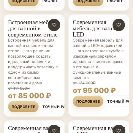
ПОДРОБНЕЕ
РАСЧЁТ
ПОДРОБНЕЕ
РАСЧЁТ
Встроенная мебель
Современная
МЕБЕЛЬ ДЛЯ
♡
МЕБЕЛЬ ДЛЯ
♡
для ванной в
мебель для ванной с
ВАННОЙ НА ЗАКАЗ
ВАННОЙ НА ЗАКАЗ
современном стиле
LED
Встроенная мебель для
Современная мебель для
ванной в современном
ванной с LED-подсветкой
стиле — это решение,
— это встроенная тумба с
позволяющее создать
изысканным зеркалом,
идеальный порядок и
идеально вписывающаяся
поддерживать эстетику в
в стильные и
одном из самых
функциональные ванные
востребованных
комнаты.
помещений дома.
от 124 000₽
от 111 000₽
от 95 000 ₽
от 85 000 ₽
ПОДРОБНЕЕ
ТОЧНЫЙ РА
ПОДРОБНЕЕ
ТОЧНЫЙ РАСЧЁТ
Современная ванная
Современная ванная
МЕБЕЛЬ ДЛЯ
♡
МЕБЕЛЬ ДЛЯ
♡