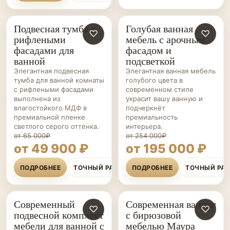
Подвесная тумба с
Голубая ванная
МЕБЕЛЬ ДЛЯ
♡
МЕБЕЛЬ ДЛЯ
♡
рифлеными
мебель с арочным
ВАННОЙ НА ЗАКАЗ
ВАННОЙ НА ЗАКАЗ
фасадами для
фасадом и
ванной
подсветкой
Элегантная подвесная
Элегантная ванная мебель
тумба для ванной комнаты
голубого цвета в
с рифлеными фасадами
современном стиле
выполнена из
украсит вашу ванную и
влагостойкого МДФ в
подчеркнёт
премиальной пленке
премиальность
светлого серого оттенка.
интерьера.
от 65 000₽
от 254 000₽
от 49 900 ₽
от 195 000 ₽
ПОДРОБНЕЕ
ТОЧНЫЙ РАСЧЁТ
ПОДРОБНЕЕ
ТОЧНЫЙ РА
Современный
Современная ванная
МЕБЕЛЬ ДЛЯ
♡
МЕБЕЛЬ ДЛЯ
♡
подвесной комплект
с бирюзовой
ВАННОЙ НА ЗАКАЗ
ВАННОЙ НА ЗАКАЗ
мебели для ванной с
мебелью Маура