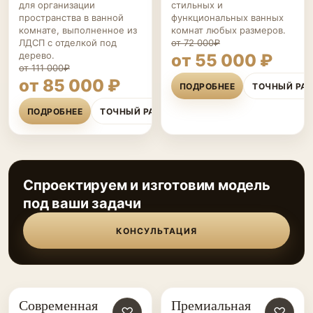
для организации
стильных и
пространства в ванной
функциональных ванных
комнате, выполненное из
комнат любых размеров.
ЛДСП с отделкой под
от 72 000₽
дерево.
от 55 000 ₽
от 111 000₽
от 85 000 ₽
ПОДРОБНЕЕ
ТОЧНЫЙ РА
ПОДРОБНЕЕ
ТОЧНЫЙ РАСЧЁТ
Спроектируем и изготовим модель
под ваши задачи
КОНСУЛЬТАЦИЯ
Современная
Премиальная
МЕБЕЛЬ ДЛЯ
♡
МЕБЕЛЬ ДЛЯ
♡