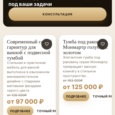
под ваши задачи
КОНСУЛЬТАЦИЯ
Современный серый
Тумба под раковину
МЕБЕЛЬ ДЛЯ
♡
МЕБЕЛЬ ДЛЯ
♡
гарнитур для
Монмартр голубая с
ВАННОЙ НА ЗАКАЗ
ВАННОЙ НА ЗАКАЗ
ванной с подвесной
золотом
тумбой
Элегантная тумба под
раковину серии Монмартр
Стильная и практичная
превращает ванную
мебель для ванной
комнату в стильное
выполнена в изысканном
пространство.
минималистичном
от 163 000₽
дизайне с гладкими
от 125 000 ₽
матовыми фасадами
серого цвета.
от 126 000₽
ПОДРОБНЕЕ
ТОЧНЫЙ РА
от 97 000 ₽
ПОДРОБНЕЕ
ТОЧНЫЙ РАСЧЁТ