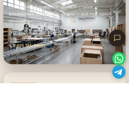
Собственный завод 500 м². ЧПУ-станки,
фрезеровка, покраска и сборка — всё под одной
крышей.
📍
м. Кожуховская, 2-й Южнопортовый пр. 26
🕑
Пн–Пт: 9:00–18:00 (по предварительной записи)
📞
8 495 181-19-91
🏢 ШОУРУМ
Выставочный зал на Братиславской
Более 30 экспозиций в натуральную величину.
Образцы фасадов и фурнитуры. Консультация
дизайнера — бесплатно.