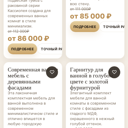
подвесная тумба с
всю стену.
раковиной серии
от 111 000₽
Кассиопея создана для
от 85 000 ₽
современных ванных
комнат в стиле
минимализм.
ПОДРОБНЕЕ
ТОЧНЫЙ РА
от 112 000₽
от 86 000 ₽
ПОДРОБНЕЕ
ТОЧНЫЙ РАСЧЁТ
Современная ванная
Гарнитур для
МЕБЕЛЬ ДЛЯ
♡
МЕБЕЛЬ ДЛЯ
♡
мебель с
ванной в голубом
ВАННОЙ НА ЗАКАЗ
ВАННОЙ НА ЗАКАЗ
деревянными
цвете с золотой
фасадами
фурнитурой
Эта лаконичная
Элегантный комплект
комплектная мебель для
мебели для ванной
ванной выполнена в
комнаты в современном
современном
стиле с фасадами из
минималистичном стиле и
гладкого МДФ,
отлично впишется в
окрашенного в нежный
любую городскую
голубой оттенок.